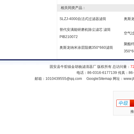
相关同类产品：
SLZJ-4000自洁式过滤器滤筒
奥斯龙
替代安满能研磨机除尘滤芯 滤筒
空气过
PIB210072
聚酯纤
奥斯龙纳米涂层阻燃350*660滤筒
350*6
固安县牛驼镇金胡杨滤清器厂 版权所有 总访问量：
7
电话：86-0316-6177139 传真：86
邮箱：
1010439555@qq.com
GoogleSitemap
网址：www.jh
推