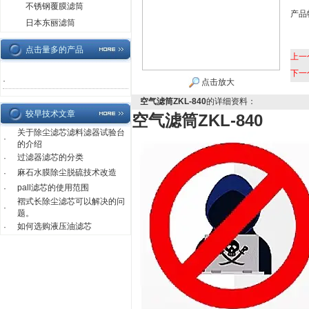
不锈钢覆膜滤筒
产品
日本东丽滤筒
点击量多的产品
上一
下一
·
点击放大
空气滤筒ZKL-840
的详细资料：
较早技术文章
空气滤筒ZKL-840
关于除尘滤芯滤料滤器试验台
·
的介绍
过滤器滤芯的分类
·
麻石水膜除尘脱硫技术改造
·
pall滤芯的使用范围
·
褶式长除尘滤芯可以解决的问
·
题。
如何选购液压油滤芯
·