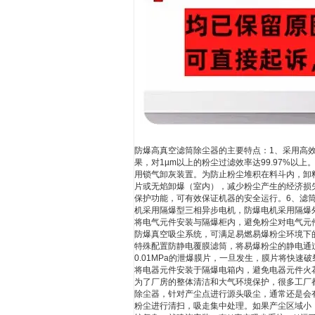
防爆高真空滤筒除尘器的主要特点：1、采用高
果，对1µm以上的粉尘过滤效率达99.97%以上
用锁气卸灰装置。为防止粉尘堆积在料斗内，卸料
片或无焰卸爆（室内），减少粉尘产生的经济损
保护功能，可有效保证机器的安全运行。6、滤筒的
机采用隔爆型三相异步电机，防爆电机采用隔爆
将电气元件安装与隔爆柜内，避免粉尘对电气元件
防爆真空吸尘系统，可满足易燃易爆粉尘环境下的
特殊配置防静电覆膜滤筒，将易爆粉尘的静电通
0.01MPa的泄爆膜片，一旦发生，膜片将快
将电器元件安装于隔爆电箱内，避免电器元件火
为了厂房的整体清洁和大气环境保护，很多工厂
除尘器，针对产尘点进行源头吸尘，通常还是会
粉尘进行清扫，吸走集中处理。如果产尘区域小