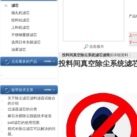
滤芯
抛丸机滤芯
产品
投料站滤芯
上料机滤芯
不锈钢覆膜滤芯
上一
选用日本东丽滤芯
下一
点击放大
油雾滤芯
投料间真空除尘系统滤芯滤筒
的详细资料：
点击量多的产品
投料间真空除尘系统滤
·
较早技术文章
关于除尘滤芯滤料滤器试验台
·
的介绍
过滤器滤芯的分类
·
麻石水膜除尘脱硫技术改造
·
pall滤芯的使用范围
·
褶式长除尘滤芯可以解决的问
·
题。