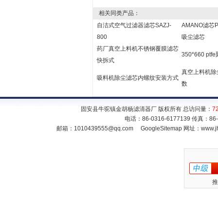
相关同类产品：
自洁式空气过滤器滤芯SAZJ-
AMANO滤芯P
800
吸尘滤芯
药厂真空上料机不锈钢覆膜滤芯
350*660 pt
快拆式
真空上料机除
吸料机除尘滤芯内螺纹安装方式
数
固安县牛驼镇金胡杨滤清器厂 版权所有 总访问量：
7
电话：86-0316-6177139 传真：86
邮箱：
1010439555@qq.com
GoogleSitemap
网址：www.jh
推