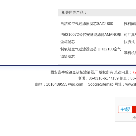
相关同类产品：
自洁式空气过滤器滤芯SAZJ-800
投料间
PIB210072替代安满能滤筒AMANO集
药厂真
尘箱滤芯
快拆式
制氧站空气过滤器滤芯 DH32100空气
吸料机
滤筒滤芯
固安县牛驼镇金胡杨滤清器厂 版权所有 总访问量：
7
电话：86-0316-6177139 传真：86
邮箱：
1010439555@qq.com
GoogleSitemap
网址：www.jh
推