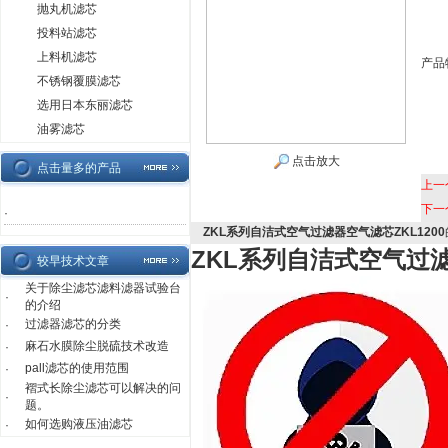
抛丸机滤芯
投料站滤芯
上料机滤芯
产品
不锈钢覆膜滤芯
选用日本东丽滤芯
油雾滤芯
点击放大
点击量多的产品
上一
下一
·
ZKL系列自洁式空气过滤器空气滤芯ZKL1200
ZKL系列自洁式空气过滤
较早技术文章
关于除尘滤芯滤料滤器试验台
·
的介绍
过滤器滤芯的分类
·
麻石水膜除尘脱硫技术改造
·
pall滤芯的使用范围
·
褶式长除尘滤芯可以解决的问
·
题。
如何选购液压油滤芯
·