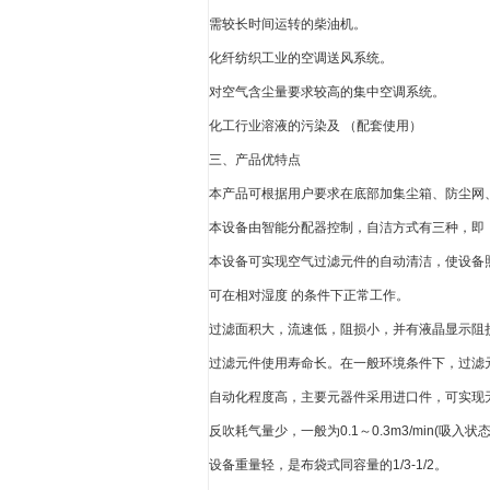
需较长时间运转的柴油机。
化纤纺织工业的空调送风系统。
对空气含尘量要求较高的集中空调系统。
化工行业溶液的污染及 （配套使用）
三、产品优特点
本产品可根据用户要求在底部加集尘箱、防尘网
本设备由智能分配器控制，自洁方式有三种，即（
本设备可实现空气过滤元件的自动清洁，使设备
可在相对湿度 的条件下正常工作。
过滤面积大，流速低，阻损小，并有液晶显示阻
过滤元件使用寿命长。在一般环境条件下，过滤
自动化程度高，主要元器件采用进口件，可实现
反吹耗气量少，一般为0.1～0.3m3/min(吸入状态
设备重量轻，是布袋式同容量的1/3-1/2。