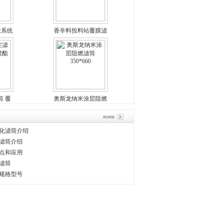
尘系统
香辛料投料站覆膜滤
芯
 覆
奥斯龙纳米涂层阻燃
滤芯
滤筒350*660
化滤筒介绍
滤筒介绍
点和应用
滤筒
规格型号