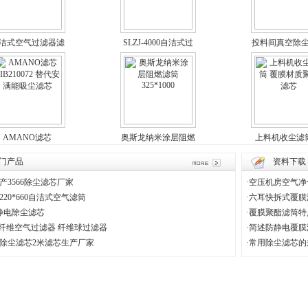
洁式空气过滤器滤
SLZJ-4000自洁式过
投料间真空除
芯SAZJ-800
滤器滤筒
滤芯滤筒
AMANO滤芯
奥斯龙纳米涂层阻燃
上料机收尘滤筒
IB210072 替代安满
滤筒325*1000
膜材质聚酯
能吸尘滤芯
门产品
资料下载
产3566除尘滤芯厂家
·
空压机房空气净
*220*660自洁式空气滤筒
·
六耳快拆式覆膜
静电除尘滤芯
·
覆膜聚酯滤筒特
酯纤维空气过滤器 纤维球过滤器
·
简述防静电覆膜
除尘滤芯2米滤芯生产厂家
·
常用除尘滤芯的