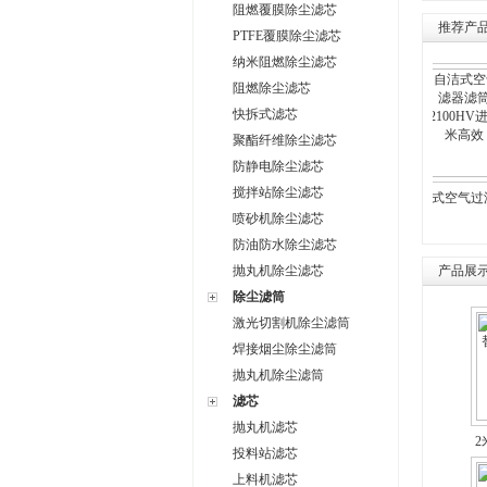
阻燃覆膜除尘滤芯
推荐产
PTFE覆膜除尘滤芯
纳米阻燃除尘滤芯
阻燃除尘滤芯
快拆式滤芯
聚酯纤维除尘滤芯
防静电除尘滤芯
搅拌站除尘滤芯
空压机前置空气滤芯
325*215*1000阻燃覆
K3290进口HV木浆
自洁式空气过滤器
K32100T滤筒
膜滤筒
纤维除尘滤筒白色滤
筒K32100HV进
喷砂机除尘滤芯
纸
米高效
防油防水除尘滤芯
抛丸机除尘滤芯
产品展
除尘滤筒
激光切割机除尘滤筒
焊接烟尘除尘滤筒
抛丸机除尘滤筒
滤芯
抛丸机滤芯
2
投料站滤芯
布
上料机滤芯