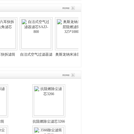
拆滤筒
自洁式空气过滤器滤
奥斯龙纳米涂层阻燃
聚酯ptfe覆膜防静电
制氧站空
芯
芯SAZJ-800
滤筒325*1000
滤筒规格 参数
芯 DH3
筒
滤筒
抗阻燃除尘滤芯3266