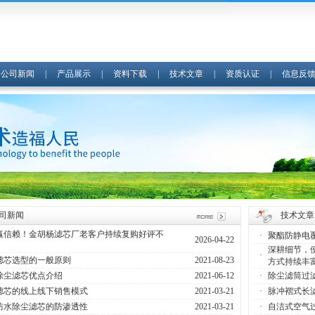
|
公司新闻
|
产品展示
|
资料下载
|
技术文章
|
资质认证
|
信息反
司新闻
技术文章
赢信赖！金胡杨滤芯厂老客户持续复购好评不
·
聚酯防静电
2026-04-22
深耕细节，
·
滤芯选型的一般原则
2021-08-23
方式持续丰
除尘滤芯优点介绍
2021-06-12
·
除尘滤筒过
滤芯的线上线下销售模式
2021-03-21
·
脉冲褶式长
防水除尘滤芯的防渗透性
2021-03-21
·
自洁式空气