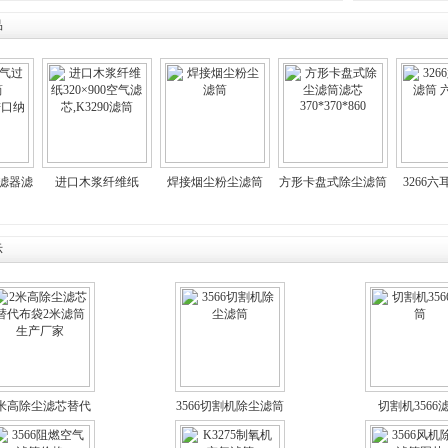
品
滤
进口木浆纤维纸
焊接烟尘粉尘滤筒
方形卡盘式除尘滤筒
3266六耳快
口纳
320×900空气滤
滤芯 370*370*860
六角滤
芯,K3290滤筒
示
米高除尘滤芯替代
3566切割机除尘滤筒
切割机3566
袋2米滤筒生产厂
家