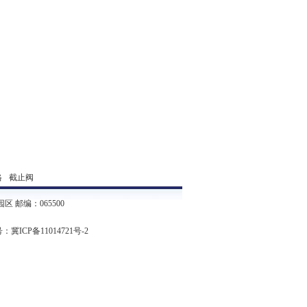
格
截止阀
邮编：065500
号：
冀ICP备11014721号-2