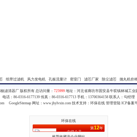
芯
纸带过滤机
风力发电机
孔板流量计
密室门
滤芯厂家
除尘滤芯
抛丸机价
杨滤清器厂 版权所有 总访问量：
725999
地址：河北省廊坊市固安县牛驼镇林城工业园区 
电话：86-0316-6177139 传真：86-0316-617713 手机：13700364158 联系人：勾经理
com
GoogleSitemap
网址：www.jhylvxin.com 技术支持：
环保在线
管理登陆
ICP备案
环保在线
12
第
年
中级会员
推荐收藏该企业网站