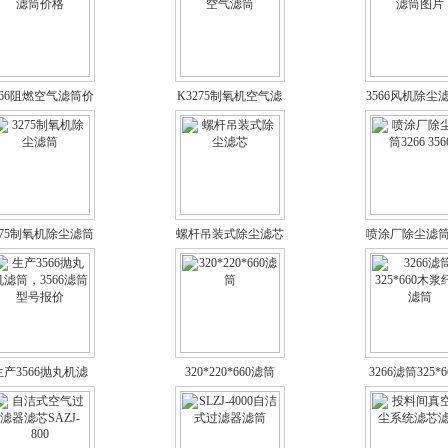
566阻燃空气滤筒价
K3275制氧机空气滤
3566风机除尘
格
筒
片
275制氧机除尘滤筒
螺杆吊装式除尘滤芯
喷涂厂除尘滤筒3
3566
生产3566抛丸机滤
320*220*660滤筒
3266滤筒325*
，3566滤筒型号报
浆纤维滤
价