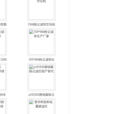
滤筒图
3566除尘滤筒空压机
266
350*660粉尘滤筒生
产厂家
660木
p191920唐纳森除尘
筒
滤芯国产替代