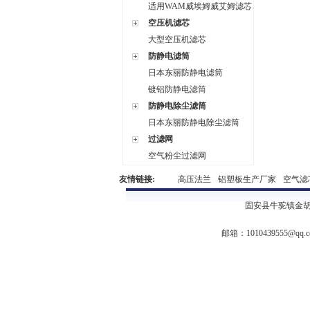
适用WAM威埃姆威艾姆滤芯
空压机滤芯
大型空压机滤芯
防静电滤筒
日本东丽防静电滤筒
镀铝防静电滤筒
防静电除尘滤筒
日本东丽防静电除尘滤筒
过滤网
空气粉尘过滤网
友情链接:
高压法兰
铝塑板生产厂家
空气滤
固安县牛驼镇金胡
邮箱：
1010439555@qq.