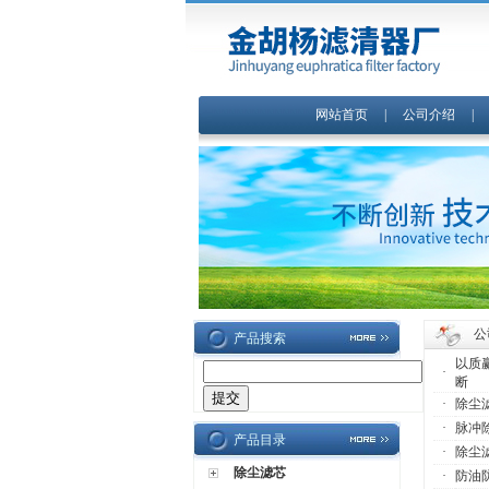
网站首页
|
公司介绍
公
产品搜索
以质
·
断
·
除尘
·
脉冲
产品目录
·
除尘
除尘滤芯
·
防油