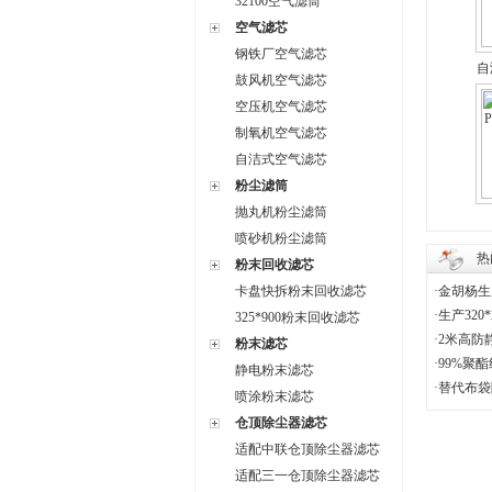
32100空气滤筒
空气滤芯
钢铁厂空气滤芯
自
鼓风机空气滤芯
空压机空气滤芯
制氧机空气滤芯
自洁式空气滤芯
粉尘滤筒
抛丸机粉尘滤筒
喷砂机粉尘滤筒
P
热
粉末回收滤芯
卡盘快拆粉末回收滤芯
·
金胡杨生
·
生产320
325*900粉末回收滤芯
·
2米高防
粉末滤芯
·
99%聚
静电粉末滤芯
·
替代布袋
喷涂粉末滤芯
仓顶除尘器滤芯
适配中联仓顶除尘器滤芯
适配三一仓顶除尘器滤芯