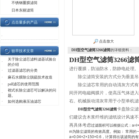
不锈钢覆膜滤筒
日本东丽滤筒
点击量多的产品
·
点击放大
DH型空气滤筒3266滤筒
的详细资料：
较早技术文章
DH型空气滤筒3266滤
关于除尘滤芯滤料滤器试验台
·
的介绍
进行覆膜，防油防水，防静电处理。
·
过滤器滤芯的分类
除尘滤筒安装的方式分为垂直吊装
·
麻石水膜除尘脱硫技术改造
·
pall滤芯的使用范围
除尘滤芯常用的自动清灰方式有高
褶式长除尘滤芯可以解决的问
间开闭电磁阀膜片，使高压气体进入
·
题。
右。机械振动清灰常用于小型单机滤
·
如何选购液压油滤芯
卡盘除尘滤
DH型空气滤筒3266滤筒
们建议含木浆纤维的滤纸设计风速不应
再具体考虑
过滤面积可以根据公式：a=l
m为除尘滤筒的有效高度。例如： 常用的一款
a=0.04×2×150×0.6，计算得出该滤筒