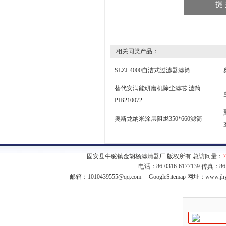
相关同类产品：
SLZJ-4000自洁式过滤器滤筒
替代安满能研磨机除尘滤芯 滤筒
PIB210072
奥斯龙纳米涂层阻燃350*660滤筒
固安县牛驼镇金胡杨滤清器厂 版权所有 总访问量：
7
电话：86-0316-6177139 传真：8
邮箱：
1010439555@qq.com
GoogleSitemap
网址：www.jhy