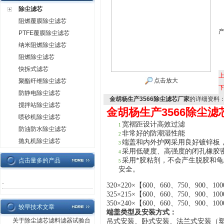
除尘滤芯
阻燃覆膜除尘滤芯
PTFE覆膜除尘滤芯
纳米阻燃除尘滤芯
阻燃除尘滤芯
快拆式滤芯
点击放大
聚酯纤维除尘滤芯
防静电除尘滤芯
金胡杨生产3566除尘滤芯厂家
的详细资料
搅拌站除尘滤芯
金胡杨生产3566除尘滤
喷砂机除尘滤芯
宽褶距设计高效过滤
1
防油防水除尘滤芯
非常好的防潮湿性能
2
抛丸机除尘滤芯
端盖和内外护网采用良好镀锌板
3
采用
低硬度、高强度的闭孔橡胶
4
采用*胶粘剂，不会产生脱胶和
点击量多的产品
5
安全。
·
32
0
×
220
×
【
600、
660
、
750
、
900
、
10
32
5
×
215
×
【
600、
660
、
750
、
900
、
10
3
50
×
2
40
×
【
600、
660
、
750
、
900
、
10
较早技术文章
端盖类型及安装方式：
关于除尘滤芯滤料滤器试验台
吊式安装、卧式安装、法兰式安装（