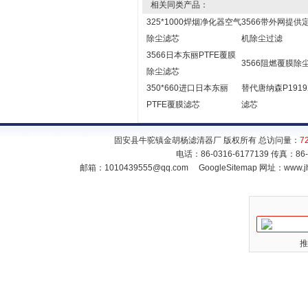
相关同类产品：
325*1000焊烟净化器空气
3566带外网提供
除尘滤芯
机除尘过滤
3566日本东丽PTFE覆膜
3566阻燃覆膜除
除尘滤芯
350*660进口日本东丽
替代唐纳森P1919
PTFE覆膜滤芯
滤芯
固安县牛驼镇金胡杨滤清器厂 版权所有 总访问量：
7
电话：86-0316-6177139 传真：86
邮箱：
1010439555@qq.com
GoogleSitemap
网址：www.jh
推