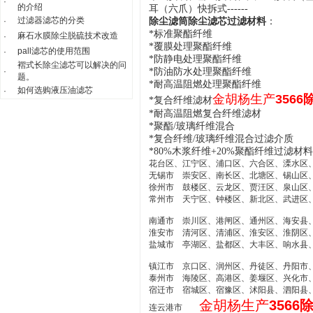
·
的介绍
耳（六爪）快拆式------
过滤器滤芯的分类
·
除尘滤筒除尘滤芯
过滤材料
：
*标准聚酯纤维
麻石水膜除尘脱硫技术改造
·
*
覆膜处理聚酯纤维
pall滤芯的使用范围
·
*防静电处理聚酯纤维
褶式长除尘滤芯可以解决的问
·
*防油防水处理聚酯纤维
题。
*耐
高温
阻燃处理聚酯纤维
如何选购液压油滤芯
·
金胡杨生产
356
*复合纤维滤材
*
耐
高温
阻燃复合纤维滤材
*
聚酯/玻璃纤维混合
*
复合纤维/玻璃纤维混合过滤介质
*80%木浆纤维+20%聚酯纤维过滤材料
花台区、江宁区、浦口区、六合区、溧水区
无锡市 崇安区、南长区、北塘区、锡山区
徐州市 鼓楼区、云龙区、贾汪区、泉山区
常州市 天宁区、钟楼区、新北区、武进区
南通市 崇川区、港闸区、通州区、海安县
淮安市 清河区、清浦区、淮安区、淮阴区
盐城市 亭湖区、盐都区、大丰区、响水县
镇江市 京口区、润州区、丹徒区、丹阳市
泰州市 海陵区、高港区、姜堰区、兴化市
宿迁市 宿城区、宿豫区、沭阳县、泗阳县
金胡杨生产
356
连云港市