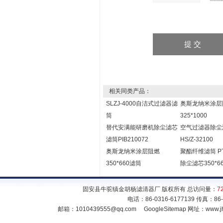
相关同类产品：
SLZJ-4000自洁式过滤器滤
奥斯龙纳米涂层
筒
325*1000
替代安满能研磨机除尘滤芯
空气过滤器除尘
滤筒PIB210072
HS/Z-32100
奥斯龙纳米涂层阻燃
聚酯纤维滤筒 P
350*660滤筒
除尘滤芯350*6
固安县牛驼镇金胡杨滤清器厂 版权所有 总访问量：
7
电话：86-0316-6177139 传真：86
邮箱：
1010439555@qq.com
GoogleSitemap
网址：www.jh