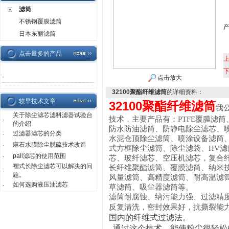
滤筒
不锈钢覆膜滤筒
日本东丽滤筒
点击量多的产品
·
点击放大
32100聚酯纤维滤筒
的详细资料：
较早技术文章
32100聚酯纤维滤筒
我
关于除尘滤芯滤料滤器试验台
技术，主要产品有：PTFE覆膜滤
·
的介绍
防水防油滤筒、防静电除尘滤芯、
过滤器滤芯的分类
·
水泥仓顶除尘滤筒、喷涂设备滤筒
麻石水膜除尘脱硫技术改造
·
式方框除尘滤筒、除尘滤袋、HV
pall滤芯的使用范围
·
芯、玻纤滤芯、空压机滤芯，复合
褶式长除尘滤芯可以解决的问
长纤维聚酯滤筒、覆膜滤筒、纳米
·
题。
风量滤筒、高精度滤筒、耐高温滤
如何选购液压油滤芯
·
草滤筒、吸尘器滤筒等。
滤筒耐腐蚀、纳污能力强、过滤精
反复清洗，密封效果好，抗撕裂能
国内的纤维式过滤法。
通过这个技术，能使粉尘很轻松