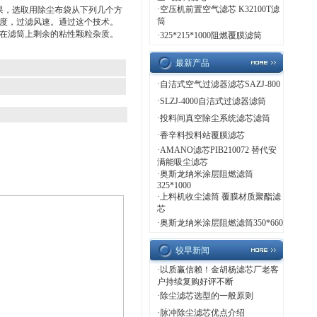
·
空压机前置空气滤芯 K32100T滤
尘效果，选取用除尘布袋从下列几个方
筒
度，过滤风速。通过这个技术。
在滤筒上剩余的粘性颗粒杂质。
·
325*215*1000阻燃覆膜滤筒
最新产品
·
自洁式空气过滤器滤芯SAZJ-800
·
SLZJ-4000自洁式过滤器滤筒
·
投料间真空除尘系统滤芯滤筒
·
香辛料投料站覆膜滤芯
·
AMANO滤芯PIB210072 替代安
满能吸尘滤芯
·
奥斯龙纳米涂层阻燃滤筒
325*1000
·
上料机收尘滤筒 覆膜材质聚酯滤
芯
·
奥斯龙纳米涂层阻燃滤筒350*660
较早新闻
·
以质赢信赖！金胡杨滤芯厂老客
户持续复购好评不断
·
除尘滤芯选型的一般原则
·
脉冲除尘滤芯优点介绍