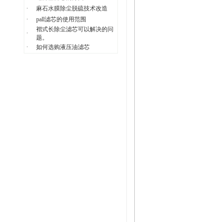
·
麻石水膜除尘脱硫技术改造
·
pall滤芯的使用范围
褶式长除尘滤芯可以解决的问
·
题。
·
如何选购液压油滤芯