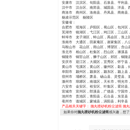
安康市 汉滨区、旬阳县、石泉县、平利县
汉中市 汉台区、南郑县、城固县、洋县、
商洛市 商州区、洛南县、丹凤县、商南县
杨凌示范区 杨陵区
安徽省：
合肥市 瑶海区，庐阳区，蜀山区，包河区
芜湖市 镜湖区，弋江区，鸠江区，三山区
蚌埠市 龙子湖区，蚌山区，禹会区，淮上
淮南市 大通区，田家庵区，谢家集区，八
马鞍山市 花山区，雨山区，博望区，含山
淮北市 相山区，杜集区，烈山区，濉溪县
铜陵市 铜官山区，狮子山区，郊区，铜陵
安庆市 迎江区，大观区，宜秀区，怀宁县
黄山市 屯溪区，黄山区，徽州区，歙县，
阜阳市 颍州区，颍泉区，颍东区，颍上县
宿州市 埇桥区、萧县、砀山县、灵璧县、
滁州市 琅琊区，南谯区，天长市，明光市
六安市 金安区、裕安区、叶集区，霍邱县
宣城市 宣州区，郎溪县，广德县，宁国市
池州市 贵池区，青阳县，石台县，东至县
亳州市 谯城区，蒙城县，涡阳县，利辛县
产品相关关键字：
抛丸喷砂机粉尘滤筒
抛丸
如果你对
抛丸喷砂机粉尘滤筒
感兴趣，想了