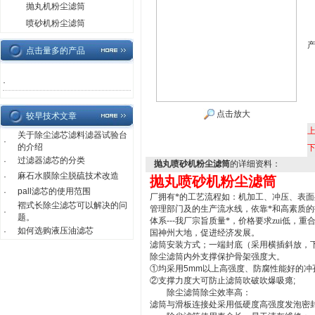
抛丸机粉尘滤筒
喷砂机粉尘滤筒
点击量多的产品
·
点击放大
较早技术文章
关于除尘滤芯滤料滤器试验台
·
的介绍
过滤器滤芯的分类
·
抛丸喷砂机粉尘滤筒
的详细资料：
麻石水膜除尘脱硫技术改造
·
抛丸喷砂机粉尘滤筒
pall滤芯的使用范围
·
厂拥有*的工艺流程如：机加工、冲压、表
褶式长除尘滤芯可以解决的问
管理部门及的生产流水线，依靠*和高素质的
·
题。
体系
---
我厂宗旨质量*，价格要求zui低，
如何选购液压油滤芯
·
国神州大地，促进经济发展。
滤筒安装方式；一端封底（采用横插斜放，
除尘滤筒内外支撑保护骨架强度大。
①均采用
5mm
以上高强度、防腐性能好的冲
②支撑力度大可防止滤筒吹破吹爆吸瘪
;
除尘滤筒除尘效率高：
滤筒与滑板连接处采用低硬度高强度发泡密