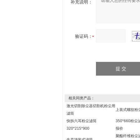
补充说明：
验证码：
相关同类产品：
激光切割除尘器切割机粉尘用
上装式螺纹粉
滤筒
快拆六耳粉尘滤筒
350*660粉
320*215*900
报价
聚酯纤维粉尘
生产顶装式滤筒