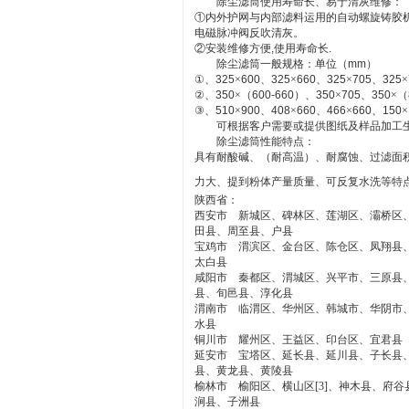
除尘滤筒使用寿命长、易于清灰维修：
①内外护网与内部滤料运用的自动螺旋铸胶
电磁脉冲阀反吹清灰。
②安装维修方便
,
使用寿命长
.
除尘滤筒一般规格：单位（
mm
）
①、
325
×
600
、
325
×
660
、
325
×
705
、
325
×
②、
350
×（
600-660
）、
350
×
705
、
350
×（
③、
510
×
900
、
408
×
660
、
466
×
660
、
150
×
可根据客户需要或提供图纸及样品加工
除尘滤筒性能特点：
具有耐酸碱、（耐高温）、耐腐蚀、过滤面
力大、提到粉体产量质量、可反复水洗等特
陕西省：
西安市 新城区、碑林区、莲湖区、灞桥区
田县、周至县、户县
宝鸡市 渭滨区、金台区、陈仓区、凤翔县
太白县
咸阳市 秦都区、渭城区、兴平市、三原县
县、旬邑县、淳化县
渭南市 临渭区、华州区、韩城市、华阴市
水县
铜川市 耀州区、王益区、印台区、宜君县
延安市 宝塔区、延长县、延川县、子长县
县、黄龙县、黄陵县
榆林市 榆阳区、横山区[3]、神木县、府
涧县、子洲县