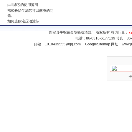
pall滤芯的使用范围
·
褶式长除尘滤芯可以解决的问
·
题。
如何选购液压油滤芯
·
固安县牛驼镇金胡杨滤清器厂 版权所有 总访问量：
7
电话：86-0316-6177139 传真：86
邮箱：
1010439555@qq.com
GoogleSitemap
网址：www.jh
推