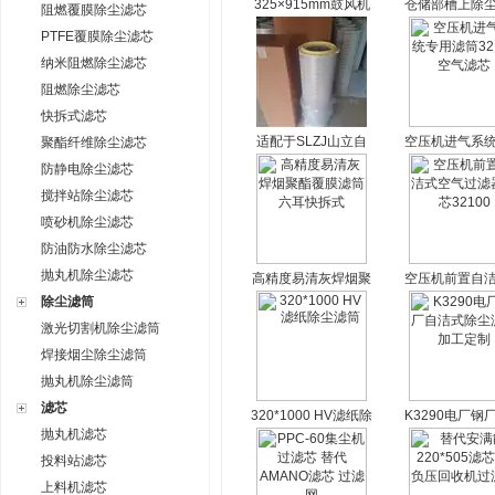
325×915mm鼓风机
仓储部槽上除
阻燃覆膜除尘滤芯
自洁式空气过滤器空
纤维防静电覆
PTFE覆膜除尘滤芯
气滤筒
纳米阻燃除尘滤芯
阻燃除尘滤芯
快拆式滤芯
适配于SLZJ山立自
空压机进气系
聚酯纤维除尘滤芯
洁式空气过滤器滤筒
滤筒32100空
防静电除尘滤芯
滤芯
搅拌站除尘滤芯
喷砂机除尘滤芯
防油防水除尘滤芯
抛丸机除尘滤芯
高精度易清灰焊烟聚
空压机前置自
酯覆膜滤筒 六耳快
气过滤器滤芯32
除尘滤筒
拆式
激光切割机除尘滤筒
焊接烟尘除尘滤筒
抛丸机除尘滤筒
滤芯
320*1000 HV滤纸除
K3290电厂钢
抛丸机滤芯
尘滤筒
式除尘滤筒 加
制
投料站滤芯
上料机滤芯