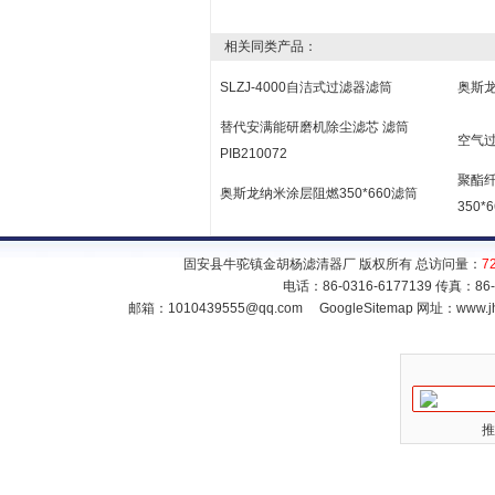
相关同类产品：
SLZJ-4000自洁式过滤器滤筒
奥斯龙
替代安满能研磨机除尘滤芯 滤筒
空气过
PIB210072
聚酯纤
奥斯龙纳米涂层阻燃350*660滤筒
350*6
固安县牛驼镇金胡杨滤清器厂 版权所有 总访问量：
7
电话：86-0316-6177139 传真：86
邮箱：
1010439555@qq.com
GoogleSitemap
网址：www.jh
推