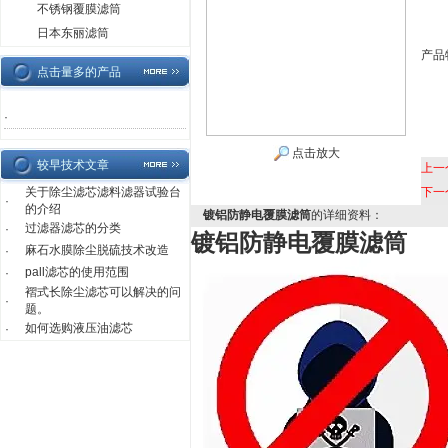
不锈钢覆膜滤筒
日本东丽滤筒
产品
点击量多的产品
·
点击放大
较早技术文章
上一
关于除尘滤芯滤料滤器试验台
下一
·
的介绍
镀铝防静电覆膜滤筒
的详细资料：
过滤器滤芯的分类
·
镀铝防静电覆膜滤筒
麻石水膜除尘脱硫技术改造
·
pall滤芯的使用范围
·
褶式长除尘滤芯可以解决的问
·
题。
如何选购液压油滤芯
·