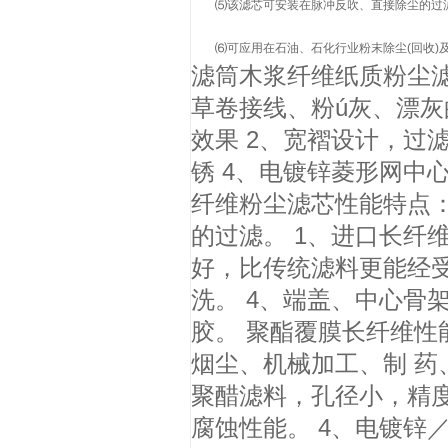
⑸该滤芯可安装在脉冲反吹、直接除尘的过滤部
⑹可应用在石油、石化行业粉末除尘(回收)及
滤筒
木浆纤维纸质粉尘
草卷接线、粉ú灰、漂灰
效果 2、宽褶设计，过
锈 4、电镀锌菱形网中
纤维粉尘滤芯性能特点
的过滤。 1、进口长纤
好，比传统滤料更能经受
洗。 4、端盖、中心骨
胶。 聚酯覆膜长纤维
烟尘、机械加工、制 药
聚醋滤料，孔径小，精
腐蚀性能。 4、电镀锌