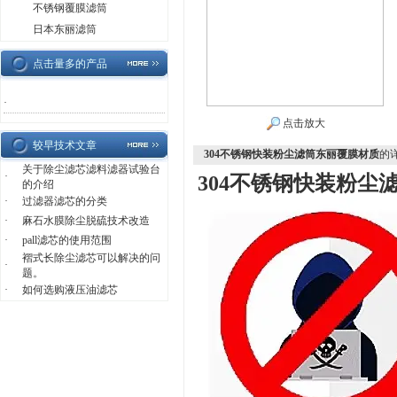
不锈钢覆膜滤筒
日本东丽滤筒
点击量多的产品
·
点击放大
较早技术文章
304不锈钢快装粉尘滤筒东丽覆膜材质
的
关于除尘滤芯滤料滤器试验台
·
304不锈钢快装粉尘
的介绍
·
过滤器滤芯的分类
·
麻石水膜除尘脱硫技术改造
·
pall滤芯的使用范围
褶式长除尘滤芯可以解决的问
·
题。
·
如何选购液压油滤芯