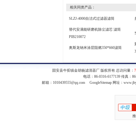
相关同类产品：
SLZJ-4000自洁式过滤器滤筒
替代安满能研磨机除尘滤芯 滤筒
PIB210072
奥斯龙纳米涂层阻燃350*660滤筒
固安县牛驼镇金胡杨滤清器厂 版权所有 总访问量：
7
电话：86-0316-6177139 传真：8
邮箱：
1010439555@qq.com
GoogleSitemap
网址：www.jhy
推