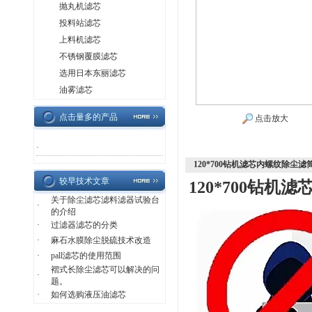
抛丸机滤芯
投料站滤芯
上料机滤芯
不锈钢覆膜滤芯
选用日本东丽滤芯
油雾滤芯
点击量多的产品
点击放大
·
120*700钻机滤芯内螺纹除尘滤
较早技术文章
120*700钻机
关于除尘滤芯滤料滤器试验台
·
的介绍
·
过滤器滤芯的分类
·
麻石水膜除尘脱硫技术改造
·
pall滤芯的使用范围
褶式长除尘滤芯可以解决的问
·
题。
·
如何选购液压油滤芯