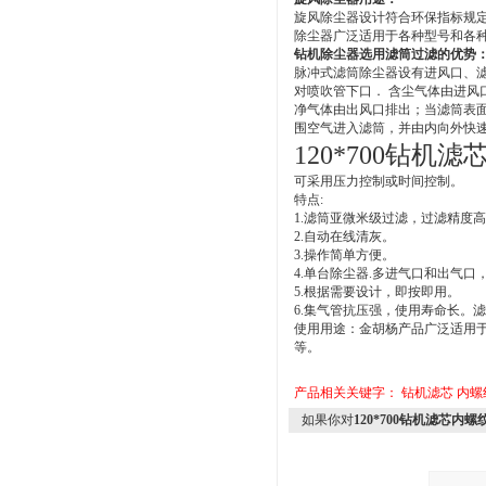
旋风除尘器设计符合环保指标规定
除尘器广泛适用于各种型号和各
钻机除尘器选用滤筒过滤的优势
脉冲式滤筒除尘器设有进风口、
对喷吹管下口． 含尘气体由进
净气体由出风口排出；当滤筒表
围空气进入滤筒，并由内向外快
120*700钻机
可采用压力控制或时间控制。
特点:
1.滤筒亚微米级过滤，过滤精度
2.自动在线清灰。
3.操作简单方便。
4.单台除尘器.多进气口和出气
5.根据需要设计，即按即用。
6.集气管抗压强，使用寿命长。
使用用途：金胡杨产品广泛适用
等。
产品相关关键字：
钻机滤芯
内螺
如果你对
120*700钻机滤芯内