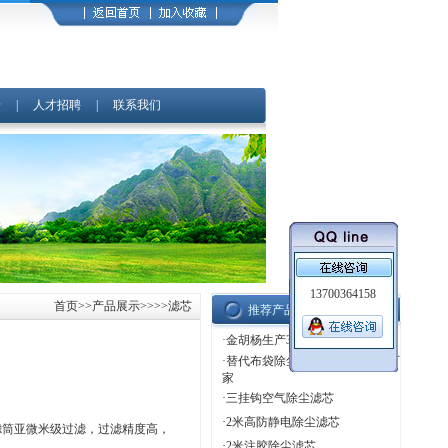
馈
|
人才招聘
|
联系我们
13700364158
首页
>>
产品展示
>>>>滤芯
推荐产品
·
金胡杨生产3566除尘滤芯厂家
·
替代布袋除尘滤芯2米滤芯生产厂
家
·
三挂钩空气除尘滤芯
·
2米高防静电除尘滤芯
.滤筒亚微米级过滤，过滤精度高，
·
2米注胶除尘滤芯