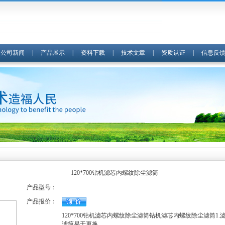
|
公司新闻
|
产品展示
|
资料下载
|
技术文章
|
资质认证
|
信息反
120*700钻机滤芯内螺纹除尘滤筒
产品型号：
产品报价：
120*700钻机滤芯内螺纹除尘滤筒钻机滤芯内螺纹除尘滤筒1
滤筒易于更换。