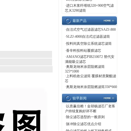
·
进口木浆纤维纸320×900空气滤
芯,K3290滤筒
最新产品
·
自洁式空气过滤器滤芯SAZJ-800
·
SLZJ-4000自洁式过滤器滤筒
·
投料间真空除尘系统滤芯滤筒
·
香辛料投料站覆膜滤芯
·
AMANO滤芯PIB210072 替代安
满能吸尘滤芯
·
奥斯龙纳米涂层阻燃滤筒
325*1000
·
上料机收尘滤筒 覆膜材质聚酯滤
芯
·
奥斯龙纳米涂层阻燃滤筒350*660
较早新闻
·
以质赢信赖！金胡杨滤芯厂老客
户持续复购好评不断
·
除尘滤芯选型的一般原则
·
脉冲除尘滤芯优点介绍