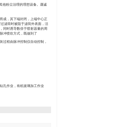
其他粉尘治理的理想设备。晟诚
而成，其下端封闭，上端中心正
穿过滤筒时被阻于滤筒外表面，洁
，同时诱导数倍于喷射器量的周
脉冲喷吹方式，既做到了
灰过程由脉冲控制仪自动控制，
钻孔作业，有机玻璃加工作业