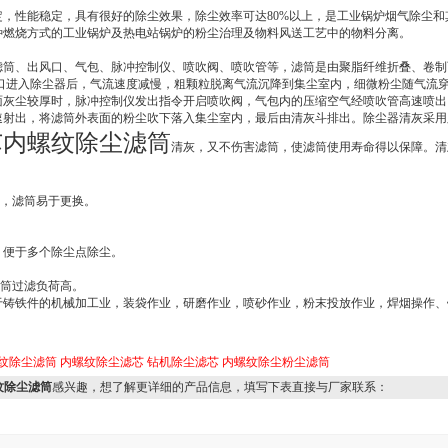
，性能稳定，具有很好的除尘效果，除尘效率可达80%以上，是工业锅炉烟气除尘和
种燃烧方式的工业锅炉及热电站锅炉的粉尘治理及物料风送工艺中的物料分离。
：
滤筒、出风口、气包、脉冲控制仪、喷吹阀、喷吹管等，滤筒是由聚脂纤维折叠、卷制
风口进入除尘器后，气流速度减慢，粗颗粒脱离气流沉降到集尘室内，细微粉尘随气流
面灰尘较厚时，脉冲控制仪发出指令开启喷吹阀，气包内的压缩空气经喷吹管高速喷出
速射出，将滤筒外表面的粉尘吹下落入集尘室内，最后由清灰斗排出。除尘器清灰采用
滤芯内螺纹除尘滤筒
清灰，又不伤害滤筒，使滤筒使用寿命得以保障。清
高，滤筒易于更换。
口，便于多个除尘点除尘。
滤筒过滤负荷高。
于铸铁件的机械加工业，装袋作业，研磨作业，喷砂作业，粉末投放作业，焊烟操作、
纹除尘滤筒
内螺纹除尘滤芯
钻机除尘滤芯
内螺纹除尘粉尘滤筒
螺纹除尘滤筒
感兴趣，想了解更详细的产品信息，填写下表直接与厂家联系：