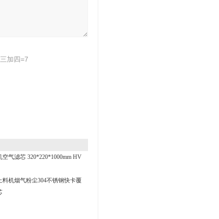
三加四=7
空气滤芯 320*220*1000mm HV
上料机烟气粉尘304不锈钢快卡覆
芯