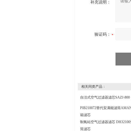
补充说明：
验证码：
相关同类产品：
自洁式空气过滤器滤芯SAZJ-800
PIB210072替代安满能滤筒AMA
箱滤芯
制氧站空气过滤器滤芯 DH3210
筒滤芯