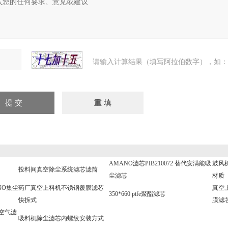
请输入计算结果（填写阿拉伯数字），如：
AMANO滤芯PIB210072 替代安满能吸
鼓风机
投料间真空除尘系统滤芯滤筒
尘滤芯
材质
NO集尘
药厂真空上料机不锈钢覆膜滤芯
真空
350*660 ptfe聚酯滤芯
快拆式
膜滤
0空气滤
吸料机除尘滤芯内螺纹安装方式