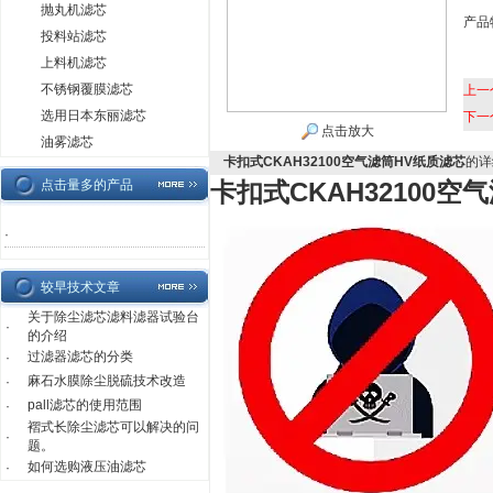
抛丸机滤芯
产品
投料站滤芯
上料机滤芯
不锈钢覆膜滤芯
上一
选用日本东丽滤芯
下一
点击放大
油雾滤芯
卡扣式CKAH32100空气滤筒HV纸质滤芯
的详
点击量多的产品
卡扣式CKAH32100空
·
较早技术文章
关于除尘滤芯滤料滤器试验台
·
的介绍
过滤器滤芯的分类
·
麻石水膜除尘脱硫技术改造
·
pall滤芯的使用范围
·
褶式长除尘滤芯可以解决的问
·
题。
如何选购液压油滤芯
·