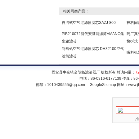
相关同类产品：
自洁式空气过滤器滤芯SAZJ-800
投料间
PIB210072替代安满能滤筒AMANO集
药厂真
尘箱滤芯
快拆式
制氧站空气过滤器滤芯 DH32100空气
吸料机
滤筒滤芯
固安县牛驼镇金胡杨滤清器厂 版权所有 总访问量：
7
电话：86-0316-6177139 传真：86
邮箱：
1010439555@qq.com
GoogleSitemap
网址：www.jh
推