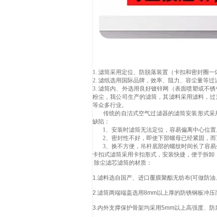
1. 滤筒采用定位、防脱落装置（卡扣和密封圈
2. 滤纸选用国际品牌，效率、阻力、容尘量等过
3. 滤筒内、外选用良好镀锌网（表面喷塑或不
粉尘，我公司生产的滤筒，其滤料采用滤料，过
等众多行业。
传统的自洁式空气过滤器的滤筒安装形式采用
缺陷：
1、安装时滤筒无法定位，容易偏离中心位置
2、密封性不好，即使下部螺母已经紧固，而
3、换不方便，吊杆底部的螺纹时间长了容易
卡扣式滤筒采用卡扣形式，安装快捷，便于拆卸
除尘滤芯滤筒的材质：
1.滤料选自国产、进口覆膜聚酯无纺布(可做防
2.滤筒两端端盖选用8mm以上厚的防锈钢板冲
3.内外支撑保护骨架均采用5mm以上高强度、