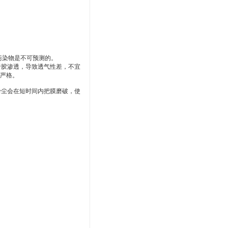
污染物是不可预测的。
于胶渗透，导致透气性差，不宜
求严格。
粉尘会在短时间内把膜磨破，使