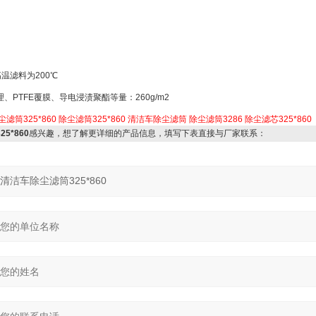
温滤料为200℃
PTFE覆膜、导电浸渍聚酯等量：260g/m2
滤筒325*860
除尘滤筒325*860
清洁车除尘滤筒
除尘滤筒3286
除尘滤芯325*860
5*860
感兴趣，想了解更详细的产品信息，填写下表直接与厂家联系：