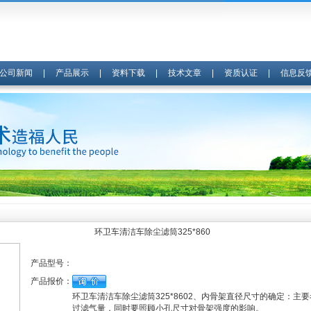
公司新闻
|
产品展示
|
资料下载
|
技术文章
|
资质认证
|
信息反
环卫车清洁车除尘滤筒325*860
产品型号：
产品报价：
环卫车清洁车除尘滤筒325*8602、内骨架直径尺寸的确定：主
过滤气量，同时要照顾小孔尺寸对骨架强度的影响。