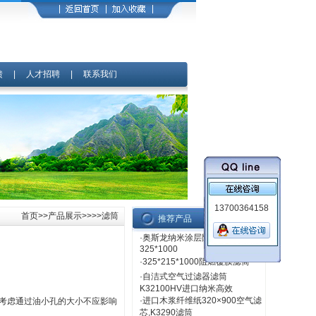
馈
|
人才招聘
|
联系我们
13700364158
首页
>>
产品展示
>>>>滤筒
推荐产品
·
奥斯龙纳米涂层阻燃滤筒
325*1000
·
325*215*1000阻燃覆膜滤筒
·
自洁式空气过滤器滤筒
K32100HV进口纳米高效
·
进口木浆纤维纸320×900空气滤
要考虑通过油小孔的大小不应影响
芯,K3290滤筒