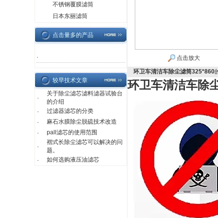
不锈钢覆膜滤筒
日本东丽滤筒
点击量多的产品
·
点击放大
环卫车清洁车除尘滤筒325*860
较早技术文章
环卫车清洁车除尘滤
关于除尘滤芯滤料滤器试验台
·
的介绍
过滤器滤芯的分类
·
麻石水膜除尘脱硫技术改造
·
pall滤芯的使用范围
·
褶式长除尘滤芯可以解决的问
·
题。
如何选购液压油滤芯
·