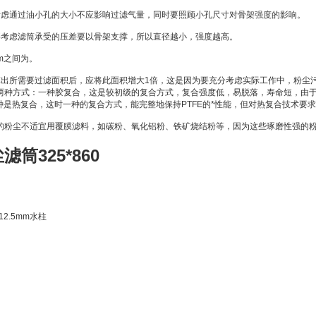
考虑通过油小孔的大小不应影响过滤气量，同时要照顾小孔尺寸对骨架强度的影响。
要考虑滤筒承受的压差要以骨架支撑，所以直径越小，强度越高。
mm之间为。
算出所需要过滤面积后，应将此面积增大1倍，这是因为要充分考虑实际工作中，粉尘
两种方式：一种胶复合，这是较初级的复合方式，复合强度低，易脱落，寿命短，由
一种是热复合，这时一种的复合方式，能完整地保持PTFE的*性能，但对热复合技术要
的粉尘不适宜用覆膜滤料，如碳粉、氧化铝粉、铁矿烧结粉等，因为这些琢磨性强的
筒325*860
12.5mm水柱