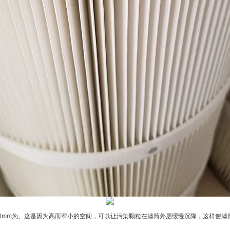
10mm为。这是因为高而窄小的空间，可以让污染颗粒在滤筒外层缓慢沉降，这样使滤