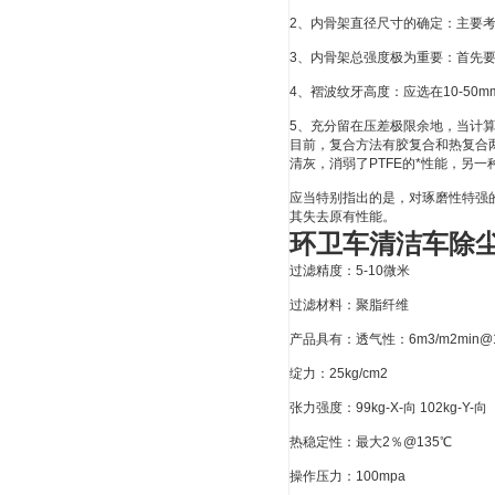
2、内骨架直径尺寸的确定：主要
3、内骨架总强度极为重要：首先
4、褶波纹牙高度：应选在10-50
5、充分留在压差极限余地，当计
目前，复合方法有胶复合和热复合
清灰，消弱了PTFE的*性能，另
应当特别指出的是，对琢磨性特强
其失去原有性能。
环卫车清洁车除尘滤
过滤精度：5-10微米
过滤材料：聚脂纤维
产品具有：透气性：6m3/m2min@
绽力：25kg/cm2
张力强度：99kg-X-向 102kg-Y-向
热稳定性：最大2％@135℃
操作压力：100mpa