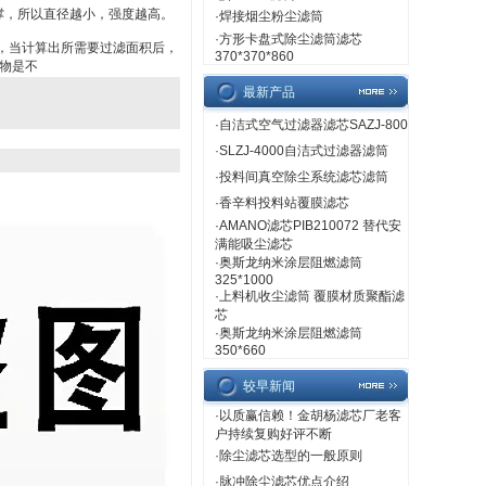
撑，所以直径越小，强度越高。
·
焊接烟尘粉尘滤筒
·
方形卡盘式除尘滤筒滤芯
地，当计算出所需要过滤面积后，
370*370*860
物是不
最新产品
·
自洁式空气过滤器滤芯SAZJ-800
·
SLZJ-4000自洁式过滤器滤筒
·
投料间真空除尘系统滤芯滤筒
·
香辛料投料站覆膜滤芯
·
AMANO滤芯PIB210072 替代安
满能吸尘滤芯
·
奥斯龙纳米涂层阻燃滤筒
325*1000
·
上料机收尘滤筒 覆膜材质聚酯滤
芯
·
奥斯龙纳米涂层阻燃滤筒
350*660
较早新闻
·
以质赢信赖！金胡杨滤芯厂老客
户持续复购好评不断
·
除尘滤芯选型的一般原则
·
脉冲除尘滤芯优点介绍