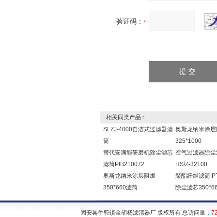
验证码：
相关同类产品：
SLZJ-4000自洁式过滤器滤
奥斯龙纳米涂层
筒
325*1000
替代安满能研磨机除尘滤芯
空气过滤器除尘
滤筒PIB210072
HS/Z-32100
奥斯龙纳米涂层阻燃
聚酯纤维滤筒 P
350*660滤筒
除尘滤芯350*6
固安县牛驼镇金胡杨滤清器厂 版权所有 总访问量：
7