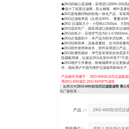
◆ZKG的核心是滤桶；采用进口的RK-30
◆设计了前置过滤网，防止柳絮、树叶及废
◆ZKG是电脑控制的机电一体化产品，安装
◆ZKG过滤效率高（比色法90% 、重量法99.
◆ZKG 过滤阻力小：小型机≤1500pa、大型机3
◆ZKG适应性广：因采用进口高效防水过滤
◆ZKG自耗小：压缩空气仅为0.1-0.5M3/min,
◆ZKG占地面积小：本产品为积木式结构，
◆ZKG结构简单，设备质量轻，仅为同容量布袋
◆ZKG部件使用寿命长，部件采用进口产品
◆ZKG防腐性能好：净气室采用良好涂层及
防腐船用漆，以保证ZKG在室外环境下*不
◆ZKG维护工作量低：除每隔两年左右更换
作，因此用户不因为维护过滤器而影响生产
产品相关关键字：
ZKG-600自洁式过滤器滤
用ZKG-600滤芯
ZKG-600空气滤筒
如果你对
ZKG-600自洁式过滤器滤筒 离心
与厂家联系：
产品：
您的单位：