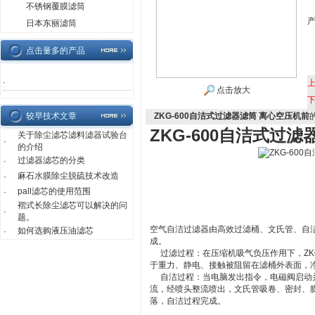
不锈钢覆膜滤筒
日本东丽滤筒
点击量多的产品
·
点击放大
较早技术文章
ZKG-600自洁式过滤器滤筒 离心空压机前
ZKG-600自洁式过
关于除尘滤芯滤料滤器试验台
·
的介绍
过滤器滤芯的分类
·
麻石水膜除尘脱硫技术改造
·
pall滤芯的使用范围
·
褶式长除尘滤芯可以解决的问
·
题。
空气自洁过滤器由高效过滤桶、文氏管、自
如何选购液压油滤芯
·
成。
过滤过程：在压缩机吸气负压作用下，ZK
于重力、静电、接触被阻留在滤桶外表面，
自洁过程：当电脑发出指令，电磁阀启动并驱动
流，经喷头整流喷出，文氏管吸卷、密封、
落，自洁过程完成。