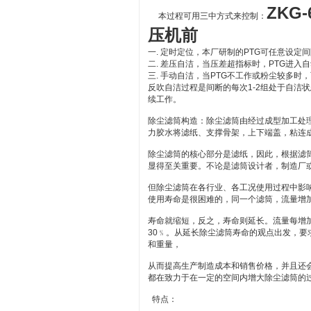
ZKG
本过程可用三中方式来控制：
压机前
一. 定时定位，本厂研制的PTG可任意设定
二. 差压自洁，当压差超指标时，PTG进入
三. 手动自洁，当PTG不工作或粉尘较多时
反吹自洁过程是间断的每次1-2组处于自洁
续工作。
除尘滤筒构造：除尘滤筒由经过成型加工处
力胶水将滤纸、支撑骨架，上下端盖，粘连
除尘滤筒的核心部分是滤纸，因此，根据滤
显得至关重要。不论是滤筒设计者，制造厂
但除尘滤筒在各行业、各工况使用过程中影
使用寿命是很困难的，同一个滤筒，流量增
寿命就缩短，反之，寿命则延长。流量每增加
30﹪。从延长除尘滤筒寿命的观点出发，
和重量，
从而提高生产制造成本和销售价格，并且还
都在致力于在一定的空间内增大除尘滤筒的
特点：