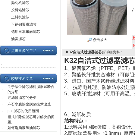
抛丸机滤芯
投料站滤芯
上料机滤芯
不锈钢覆膜滤芯
选用日本东丽滤芯
油雾滤芯
点击放大
点击量多的产品
K32自洁式过滤器滤芯
的详细资料：
K32自洁式过滤器滤芯
·
1、聚四氟乙烯（PTFE、P
2、聚酯长纤维复合滤材（可做阻
较早技术文章
3、进口、国产木浆纤维过滤材料
关于除尘滤芯滤料滤器试验台
4、 抗静电处理、防油防水处理
·
的介绍
5、玻璃纤维滤材（可用于高温
过滤器滤芯的分类
·
麻石水膜除尘脱硫技术改造
·
pall滤芯的使用范围
·
6、滤纸材质
褶式长除尘滤芯可以解决的问
·
结构特点：
题。
1.滤料采用国际覆膜，宽褶设计
如何选购液压油滤芯
·
2.两端端盖采用≥（0.8mm）