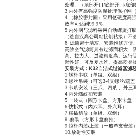
处理。（顶部开口/底部开口/底部
3.内外有高强度防腐处理保护网
4.（橡胶密封圈）采用低硬度高
效率可达到99.9％.
5.内外网与滤料采用自动螺旋打
（选自汉高公司粘接剂粘接）不会
6. 滤筒易于清灰、安装维修方便
高效空气滤筒具有过滤面积大、
高、拉力大、过滤精度高、运行
湿性好、可反复水洗、提高粉类
安装方式：
K32自洁式过滤器滤
1.螺杆串联（单组、双组
2.螺丝吊装（可选3-4支螺丝/
3.卡爪安装（三爪、四爪 、外三
4.内外螺纹扣安装
5.上装式（圆形卡盘、方形卡盘
6.快拆式（内六耳、外六
7.横插斜放（单组、双组）
8 .侧装（方形卡盘侧推
9.拉杆内装/上装（一般单支安装
10.放射性安装