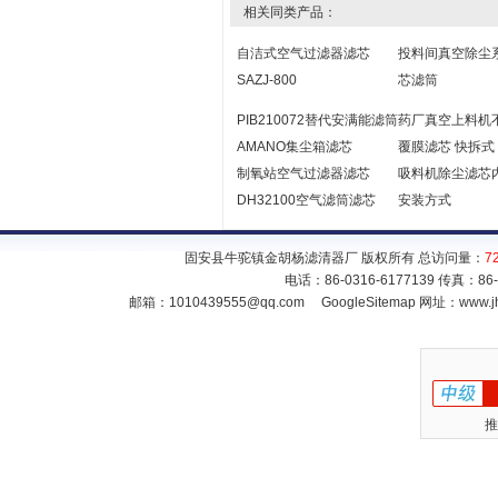
相关同类产品：
自洁式空气过滤器滤芯
投料间真空除尘
SAZJ-800
芯滤筒
PIB210072替代安满能滤筒
药厂真空上料机
AMANO集尘箱滤芯
覆膜滤芯 快拆式
制氧站空气过滤器滤芯
吸料机除尘滤芯
DH32100空气滤筒滤芯
安装方式
固安县牛驼镇金胡杨滤清器厂 版权所有 总访问量：
7
电话：86-0316-6177139 传真：86
邮箱：
1010439555@qq.com
GoogleSitemap
网址：www.jh
推