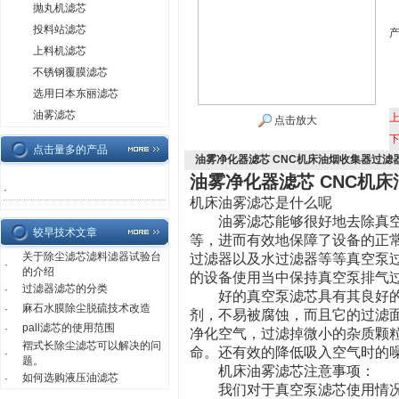
抛丸机滤芯
投料站滤芯
上料机滤芯
不锈钢覆膜滤芯
选用日本东丽滤芯
油雾滤芯
点击放大
点击量多的产品
油雾净化器滤芯 CNC机床油烟收集器过滤
油雾净化器滤芯 CNC机
·
机床油雾滤芯是什么呢
油雾滤芯能够很好地去除真空
较早技术文章
等，进而有效地保障了设备的正
关于除尘滤芯滤料滤器试验台
过滤器以及水过滤器等等真空泵
·
的介绍
的设备使用当中保持真空泵排气
过滤器滤芯的分类
·
好的真空泵滤芯具有其良好的
麻石水膜除尘脱硫技术改造
·
剂，不易被腐蚀，而且它的过滤
pall滤芯的使用范围
·
净化空气，过滤掉微小的杂质颗
褶式长除尘滤芯可以解决的问
命。还有效的降低吸入空气时的
·
题。
机床油雾滤芯注意事项：
如何选购液压油滤芯
·
我们对于真空泵滤芯使用情况