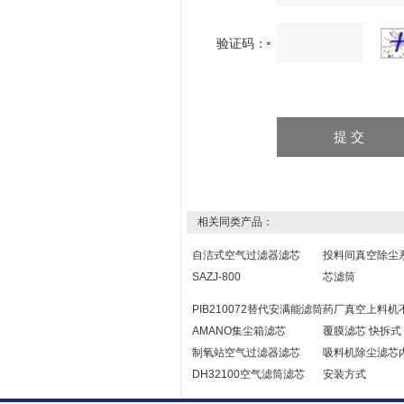
验证码：
相关同类产品：
自洁式空气过滤器滤芯
投料间真空除尘
SAZJ-800
芯滤筒
PIB210072替代安满能滤筒
药厂真空上料机
AMANO集尘箱滤芯
覆膜滤芯 快拆式
制氧站空气过滤器滤芯
吸料机除尘滤芯
DH32100空气滤筒滤芯
安装方式