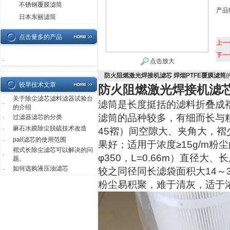
不锈钢覆膜滤筒
产品
日本东丽滤筒
点击量多的产品
上一
下一
·
点击放大
防火阻燃激光焊接机滤芯 焊烟PTFE覆膜滤筒
较早技术文章
防火阻燃激光焊接机滤芯
关于除尘滤芯滤料滤器试验台
滤筒是长度挺括的滤料折叠成
·
的介绍
滤筒的品种较多，有细而长与粗
过滤器滤芯的分类
·
麻石水膜除尘脱硫技术改造
·
45褶）间空隙大、夹角大，褶
pall滤芯的使用范围
·
果好；适用于浓度≥15g/m粉尘
褶式长除尘滤芯可以解决的问
·
φ350，L=0.66m）直径大
题。
如何选购液压油滤芯
·
较之同径同长滤袋面积大14～
粉尘易积聚，难于清灰，适于浓度