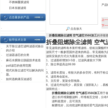
不锈钢覆膜滤筒
产品
日本东丽滤筒
点击量多的产品
上一
下一
·
点击放大
折叠阻燃除尘滤筒 空气滤芯3566加工
的详细
较早技术文章
折叠阻燃除尘滤筒 空气滤
关于除尘滤芯滤料滤器试验台
常见滤筒的滤料有木浆纤维滤纸，纺粘法聚酯纤
·
的介绍
滤筒尺寸一般参照国外进来的样品，常见规格为直径12.7
过滤器滤芯的分类
·
滤筒安装的方式分为垂直吊装，按特定角度斜装
麻石水膜除尘脱硫技术改造
1、过滤面积增加3-5倍，过滤风速较大下降
·
2、除尘率提高达99.99
pall滤芯的使用范围
·
。
褶式长除尘滤芯可以解决的问
·
3、滤筒长度短，有较大的多余空间，有利于粉
题。
4、滤筒寿命延长。
如何选购液压油滤芯
·
5、文氏管，笼架全部免除。
6、过滤元件短而少，易安装（顶部装入），易
滤筒特点：
折叠阻燃除尘滤筒 空气滤芯3566加工
用于
进口长纤维聚酯滤料，纤维相互交错，分布
滤料挺度好，且可清洗
耐磨性好，比传统滤料更能经受气流的脉冲