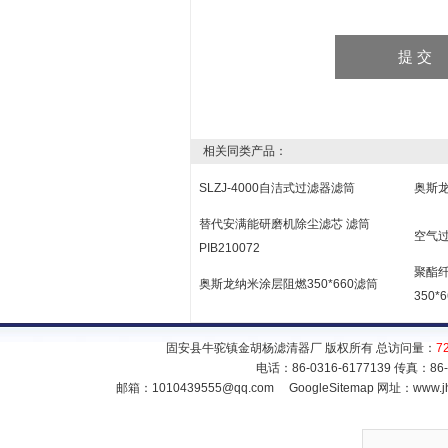
相关同类产品：
SLZJ-4000自洁式过滤器滤筒
奥斯龙
替代安满能研磨机除尘滤芯 滤筒
空气过
PIB210072
聚酯纤
奥斯龙纳米涂层阻燃350*660滤筒
350*6
固安县牛驼镇金胡杨滤清器厂 版权所有 总访问量：
7
电话：86-0316-6177139 传真：86
邮箱：
1010439555@qq.com
GoogleSitemap
网址：www.jh