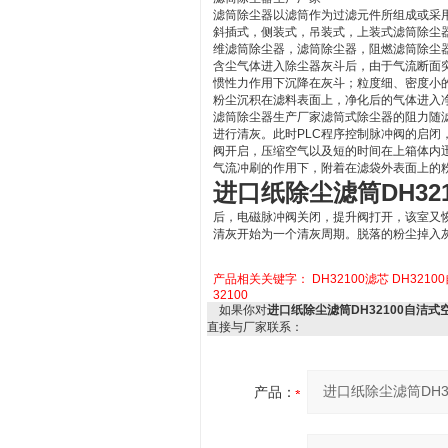
滤筒除尘器以滤筒作为过滤元件所组成或采
斜插式，侧装式，吊装式，上装式滤筒除尘
维滤筒除尘器，滤筒除尘器，阻燃滤筒除尘
含尘气体进入除尘器灰斗后，由于气流断面
惯性力作用下沉降在灰斗；粒度细、密度小
粉尘沉积在滤料表面上，净化后的气体进入
滤筒除尘器生产厂家滤筒式除尘器的阻力随
进行清灰。此时PLC程序控制脉冲阀的启闭
阀开启，压缩空气以及短的时间在上箱体内
气流冲刷的作用下，附着在滤袋外表面上的
进口纸除尘滤筒DH32
后，电磁脉冲阀关闭，提升阀打开，该室又
清灰开始为一个清灰周期。脱落的粉尘掉入
产品相关关键字：
DH32100滤芯
DH321
32100
如果你对
进口纸除尘滤筒DH32100自洁
直接与厂家联系：
产品：