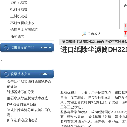
抛丸机滤芯
投料站滤芯
上料机滤芯
不锈钢覆膜滤芯
选用日本东丽滤芯
点击放大
油雾滤芯
进口纸除尘滤筒DH32100自洁式空气过器
点击量多的产品
进口纸除尘滤筒DH32
·
较早技术文章
关于除尘滤芯滤料滤器试验台
·
的介绍
过滤器滤芯的分类
·
具有体积小，，省，易维护等优点，但因其
围窄，仅在粮食、焊接等行业应用，所以多
麻石水膜除尘脱硫技术改造
·
展，对除尘器的结构和滤料进行了改进，使
pall滤芯的使用范围
·
工等工业领域，
褶式长除尘滤芯可以解决的问
整体容量增加数倍，成为过滤面积>2000
·
题。
高、清灰效果差、滤袋易磨损破漏、运行成
如何选购液压油滤芯
·
具有有效过滤面积大、压差低、低排放、体
滤筒除尘器生产厂家