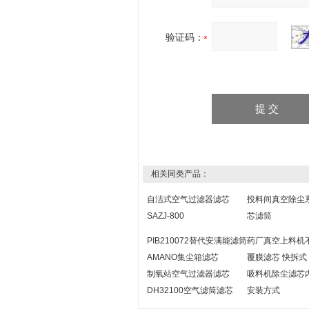
验证码：
相关同类产品：
自洁式空气过滤器滤芯
投料间真空除尘
SAZJ-800
芯滤筒
PIB210072替代安满能滤筒
药厂真空上料机
AMANO集尘箱滤芯
覆膜滤芯 快拆式
制氧站空气过滤器滤芯
吸料机除尘滤芯
DH32100空气滤筒滤芯
安装方式