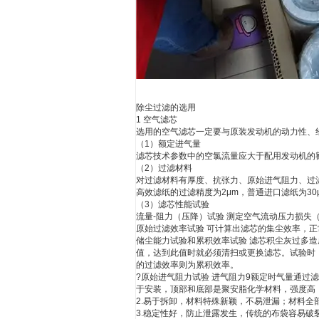
除尘过滤的选用
1 空气滤芯
选用的空气滤芯一定要与原装发动机的动力性、
（1）额定进气量
滤芯技术参数中的空氯流量应大于配用发动机的
（2）过滤材料
对过滤材料有厚度、抗张力、原始进气阻力、过滤
高效滤纸的过滤精度为2μm，普通进口滤纸为30
（3）滤芯性能试验
流量-阻力（压降）试验 测定空气流动压力损失
原始过滤效率试验 可计算出滤芯的集尘效率，正
储尘能力试验和累积效率试验 滤芯积尘灰过多造
值，达到此值时就必须清扫或更换滤芯。试验时，
的过滤效率则为累积效率。
?原始进气阻力试验 进气阻力9额定时气量通过
于安装，顶部和底部是聚安脂化学材料，强度高
2.易于拆卸，材料特殊新颖，不易泄漏；材料全
3.稳定性好，防止泄露发生，传统的布袋容易破