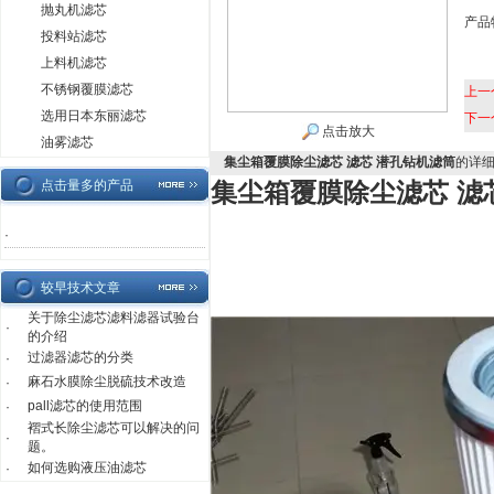
抛丸机滤芯
产品
投料站滤芯
上料机滤芯
不锈钢覆膜滤芯
上一
选用日本东丽滤芯
下一
点击放大
油雾滤芯
集尘箱覆膜除尘滤芯 滤芯 潜孔钻机滤筒
的详
点击量多的产品
集尘箱覆膜除尘滤芯 滤
·
较早技术文章
关于除尘滤芯滤料滤器试验台
·
的介绍
过滤器滤芯的分类
·
麻石水膜除尘脱硫技术改造
·
pall滤芯的使用范围
·
褶式长除尘滤芯可以解决的问
·
题。
如何选购液压油滤芯
·