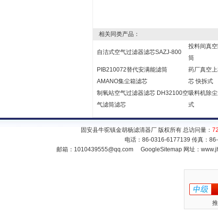
相关同类产品：
投料间真空
自洁式空气过滤器滤芯SAZJ-800
筒
PIB210072替代安满能滤筒
药厂真空上
AMANO集尘箱滤芯
芯 快拆式
制氧站空气过滤器滤芯 DH32100空
吸料机除尘
气滤筒滤芯
式
固安县牛驼镇金胡杨滤清器厂 版权所有 总访问量：
7
电话：86-0316-6177139 传真：86
邮箱：
1010439555@qq.com
GoogleSitemap
网址：www.jh
推