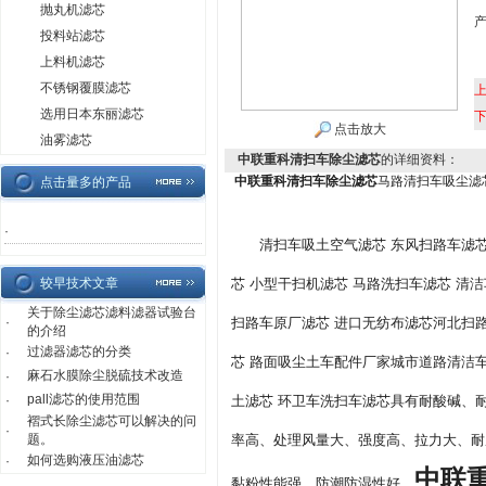
抛丸机滤芯
投料站滤芯
上料机滤芯
不锈钢覆膜滤芯
选用日本东丽滤芯
点击放大
油雾滤芯
中联重科清扫车除尘滤芯
的详细资料：
中联重科清扫车除尘滤芯
马路清扫车吸尘滤
点击量多的产品
·
清扫车吸土空气滤芯 东风扫路车滤
较早技术文章
芯 小型干扫机滤芯 马路洗扫车滤芯 清
关于除尘滤芯滤料滤器试验台
·
扫路车原厂滤芯 进口无纺布滤芯河北扫
的介绍
过滤器滤芯的分类
·
芯 路面吸尘土车配件厂家城市道路清洁车
麻石水膜除尘脱硫技术改造
·
pall滤芯的使用范围
·
土滤芯 环卫车洗扫车滤芯具有耐酸碱、
褶式长除尘滤芯可以解决的问
·
题。
率高、处理风量大、强度高、拉力大、耐
如何选购液压油滤芯
·
中联
黏粉性能强、防潮防湿性好、