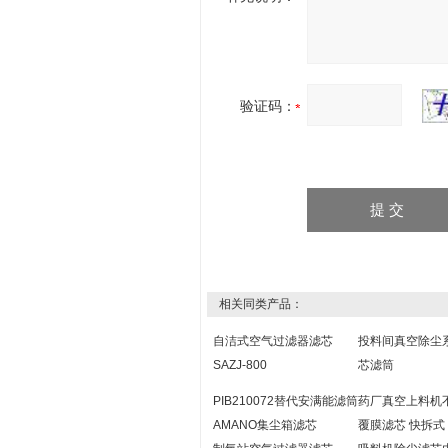
验证码：
相关同类产品：
自洁式空气过滤器滤芯
投料间真空除尘
SAZJ-800
芯滤筒
PIB210072替代安满能滤筒
药厂真空上料机
AMANO集尘箱滤芯
覆膜滤芯 快拆式