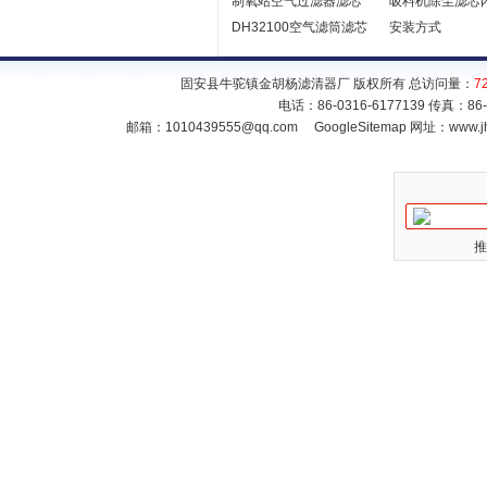
制氧站空气过滤器滤芯
吸料机除尘滤芯
DH32100空气滤筒滤芯
安装方式
固安县牛驼镇金胡杨滤清器厂 版权所有 总访问量：
7
电话：86-0316-6177139 传真：86
邮箱：
1010439555@qq.com
GoogleSitemap
网址：www.jh
推