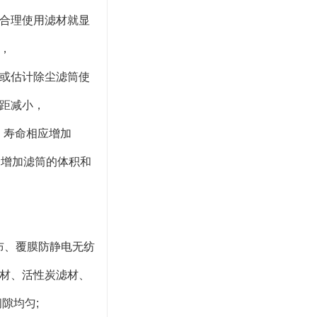
合理使用滤材就显
，
或估计除尘滤筒使
距减小，
，寿命相应增加
会增加滤筒的体积和
纺布、覆膜防静电无纺
材、活性炭滤材、
隙均匀;