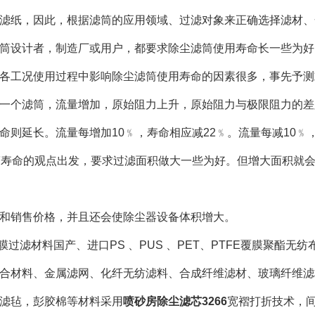
滤纸，因此，根据滤筒的应用领域、过滤对象来正确选择滤材、
筒设计者，制造厂或用户，都要求除尘滤筒使用寿命长一些为好
各工况使用过程中影响除尘滤筒使用寿命的因素很多，事先予测
一个滤筒，流量增加，原始阻力上升，原始阻力与极限阻力的差
命则延长。流量每增加10﹪，寿命相应减22﹪。流量每减10﹪
筒寿命的观点出发，要求过滤面积做大一些为好。但增大面积就
和销售价格，并且还会使除尘器设备体积增大。
膜过滤材料国产、进口PS 、PUS 、PET、PTFE覆膜聚酯无
合材料、金属滤网、化纤无纺滤料、合成纤维滤材、玻璃纤维滤
滤毡，彭胶棉等材料采用
喷砂房除尘滤芯3266
宽褶打折技术，间