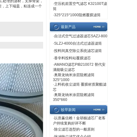
加工处理的滤材，支撑骨架，
·
空压机前置空气滤芯 K32100T滤
架，上下端盖，粘连成一个
筒
·
325*215*1000阻燃覆膜滤筒
最新产品
·
自洁式空气过滤器滤芯SAZJ-800
·
SLZJ-4000自洁式过滤器滤筒
·
投料间真空除尘系统滤芯滤筒
·
香辛料投料站覆膜滤芯
·
AMANO滤芯PIB210072 替代安
满能吸尘滤芯
·
奥斯龙纳米涂层阻燃滤筒
325*1000
·
上料机收尘滤筒 覆膜材质聚酯滤
芯
·
奥斯龙纳米涂层阻燃滤筒
350*660
较早新闻
·
以质赢信赖！金胡杨滤芯厂老客
户持续复购好评不断
·
除尘滤芯选型的一般原则
·
脉冲除尘滤芯优点介绍