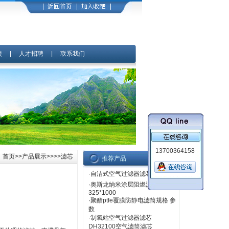
馈
|
人才招聘
|
联系我们
13700364158
首页
>>
产品展示
>>>>滤芯
推荐产品
·
自洁式空气过滤器滤芯SAZJ-800
·
奥斯龙纳米涂层阻燃滤筒
325*1000
·
聚酯ptfe覆膜防静电滤筒规格 参
数
·
制氧站空气过滤器滤芯
DH32100空气滤筒滤芯