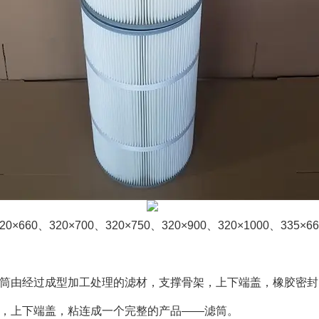
20×660、320×700、320×750、320×900、320×1000、335×6
筒由经过成型加工处理的滤材，支撑骨架，上下端盖，橡胶密封
，上下端盖，粘连成一个完整的产品——滤筒。