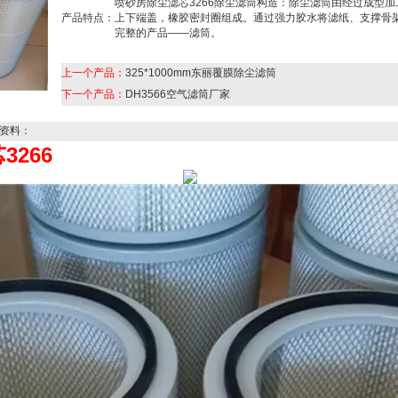
喷砂房除尘滤芯3266除尘滤筒构造：除尘滤筒由经过成型
产品特点：
上下端盖，橡胶密封圈组成。通过强力胶水将滤纸、支撑骨
完整的产品——滤筒。
上一个产品：
325*1000mm东丽覆膜除尘滤筒
下一个产品：
DH3566空气滤筒厂家
资料：
266