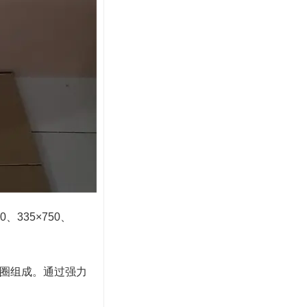
60、335×750、
圈组成。通过强力