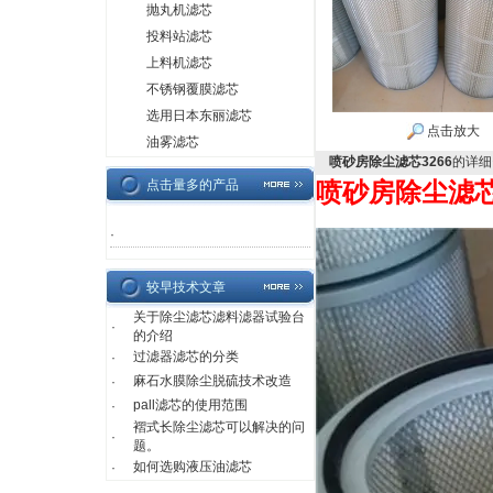
抛丸机滤芯
投料站滤芯
上料机滤芯
不锈钢覆膜滤芯
选用日本东丽滤芯
点击放大
油雾滤芯
喷砂房除尘滤芯3266
的详细
点击量多的产品
喷砂房除尘滤芯3
·
较早技术文章
关于除尘滤芯滤料滤器试验台
·
的介绍
过滤器滤芯的分类
·
麻石水膜除尘脱硫技术改造
·
pall滤芯的使用范围
·
褶式长除尘滤芯可以解决的问
·
题。
如何选购液压油滤芯
·