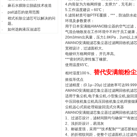
4.内骨架为方格网焊接，支撑力*，无毛刺；
麻石水膜除尘脱硫技术改造
·
5.工作温度建议＜60℃；
pall滤芯的使用范围
·
6.滤筒材质可做PTFE覆膜，***，防油防
褶式长除尘滤芯可以解决的问
环境及参数要求：
·
题。
用于日本安满能AMANO除尘器的空气过滤
如何选购液压油滤芯
·
气混合物散发在工作环境中不利于员工健康，
20m3/min出风量，压力1.8KPa，2um以
AMANO安满能滤芯集尘器过滤网回收机滤
宽褶设计，过滤面积大。
电镀锌方格网焊接， 开孔率高。
***密封闭孔弹性氯丁橡胶。
使用温度65℃。
替代安满能粉尘
相对湿度100％。
效低等优点
过滤精度：(0.1μ--20μ) 过滤效率可达9
AMANO安满能滤芯集尘器过滤网回收机滤
适用于集尘机,电子集尘机,小型集尘机,旋回流
中压回收机集尘机高压回收机集尘机焊接烟
尘机远心式前处理箱旋回流式分离器
AMANO安满能滤芯集尘器过滤网回收机滤
1、过滤芯设计，滤材间隙均匀确保***有效
2、浅折距设计，易清灰
3、耐破度强，采用***技术配制***滤芯
4、的折褶纹间距，使整个过滤面积上过滤