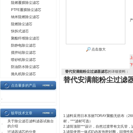
阻燃覆膜除尘滤芯
PTFE覆膜除尘滤芯
纳米阻燃除尘滤芯
阻燃除尘滤芯
快拆式滤芯
聚酯纤维除尘滤芯
防静电除尘滤芯
点击放大
搅拌站除尘滤芯
喷砂机除尘滤芯
防油防水除尘滤芯
替代安满能粉尘过滤器滤芯
的详细资料：
抛丸机除尘滤芯
替代安满能粉尘过滤
点击量多的产品
·
较早技术文章
1.滤料采用日本东丽TORAY聚酯无纺布（2
关于除尘滤芯滤料滤器试验台
材，***滤材可选）
·
的介绍
2.滤筒顶部***设计，自然过渡带有文氏管
过滤器滤芯的分类
3.滤筒使用一体式EVA发泡密封圈，回弹性
·