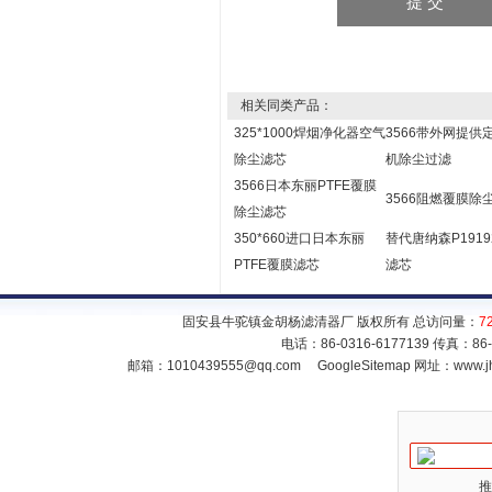
相关同类产品：
325*1000焊烟净化器空气
3566带外网提供
除尘滤芯
机除尘过滤
3566日本东丽PTFE覆膜
3566阻燃覆膜除
除尘滤芯
350*660进口日本东丽
替代唐纳森P1919
PTFE覆膜滤芯
滤芯
固安县牛驼镇金胡杨滤清器厂 版权所有 总访问量：
7
电话：86-0316-6177139 传真：86
邮箱：
1010439555@qq.com
GoogleSitemap
网址：www.jh
推