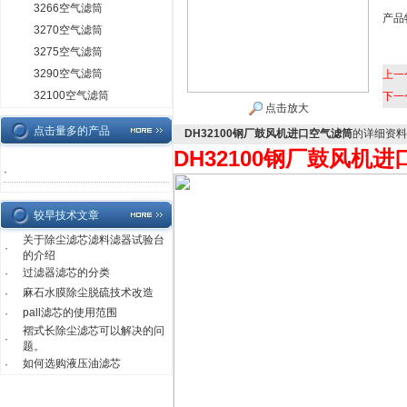
3266空气滤筒
产品
3270空气滤筒
3275空气滤筒
3290空气滤筒
上一
32100空气滤筒
下一
点击放大
点击量多的产品
DH32100钢厂鼓风机进口空气滤筒
的详细资料
DH32100钢厂鼓风机
·
较早技术文章
关于除尘滤芯滤料滤器试验台
·
的介绍
过滤器滤芯的分类
·
麻石水膜除尘脱硫技术改造
·
pall滤芯的使用范围
·
褶式长除尘滤芯可以解决的问
·
题。
如何选购液压油滤芯
·