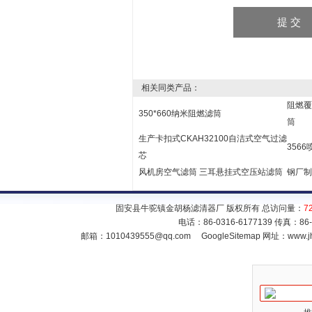
相关同类产品：
阻燃覆
350*660纳米阻燃滤筒
筒
生产卡扣式CKAH32100自洁式空气过滤
356
芯
风机房空气滤筒 三耳悬挂式空压站滤筒
钢厂制
固安县牛驼镇金胡杨滤清器厂 版权所有 总访问量：
7
电话：86-0316-6177139 传真：86
邮箱：
1010439555@qq.com
GoogleSitemap
网址：www.jh