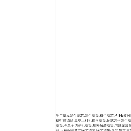
生产供应除尘滤芯,除尘滤筒,粉尘滤芯,PTFE覆
机打磨滤筒,真空上料机锥形滤筒,扁式方框除尘滤
滤筒,等离子切割机滤筒,螺杆吊装滤筒,内螺纹旋
筒,不锈钢法兰式除尘滤芯,除尘滤袋/骨架,空气滤