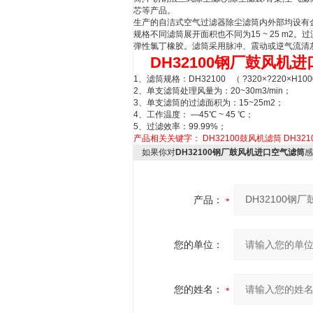
芯等产品。
生产的自洁式空气过滤器除尘滤筒内外部均设有
规格不同滤筒展开面积也不同为15 ~ 25 m
弹性氯丁橡胶。滤筒采用脉冲、震动或逆气流清
DH32100钢厂鼓风机
1、滤筒规格：DH32100 （ ?320×?220×H10
2、单支滤筒处理风量为：20~30m3/min；
3、单支滤筒的过滤面积为：15~25m2；
4、工作温度： —45℃ ~ 45 ℃；
5、过滤效率：99.99%；
产品相关关键字：
DH32100鼓风机滤筒
DH32
如果你对
DH32100钢厂鼓风机进口空气滤筒
感
产品：
您的单位：
您的姓名：