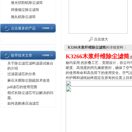
激光切割机除尘滤筒
焊接烟尘除尘滤筒
抛丸机除尘滤筒
点击量多的产品
点击放大
·
K3266木浆纤维除尘滤筒
的详细资料：
K3266木浆纤维除尘滤筒
较早技术文章
杨均采用 的折叠工艺，宽褶设计，容尘均
关于除尘滤芯滤料滤器试验台
·
硬度、高强度的闭孔橡胶密封，确保了空
的介绍
的使用寿命和高负荷下的使用安全。空气
·
过滤器滤芯的分类
外护网和滤纸始终固定在原有的位置上
目
·
麻石水膜除尘脱硫技术改造
·
pall滤芯的使用范围
褶式长除尘滤芯可以解决的问
·
题。
·
如何选购液压油滤芯