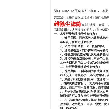
进口
TETRATEX
覆膜滤材；进口
HV
、奥斯
高温滤材；进口金属烧结滤材；进口电磁
维除尘滤筒
褶式长滤筒、高温。
着以诚相待，共同发展的原则，精益求精
一、木浆纤维纸质滤筒性能特点：
1、选用美国、西欧高效木浆纤维材料，
等特点，而且过滤面积大。
2、采用*的折迭新工艺，间隔均匀。
3、滤筒的端盖和内外护网均采用的电化
4、低硬度高强度的闭孔发泡橡胶密封
5、粘接剂来自汉高公司，不会产生脱胶
其他大型机组的入口过滤和粉末涂装线
二、长纤维聚酯滤筒性能特点：
1、选用美国、日本等国的合成高强度聚
相互交叉，开孔更小，分布更均匀，具
2、聚酯长纤维滤料的应用，使滤筒不仅
，与传统的滤材相比，其具有不可比拟
清灰，而且可用水反复清洗，而不损伤
3、坚韧耐用的聚酯滤材与防腐钢板网支
滤面积且可以使气流恒定无障碍地通过
4、与传统的滤袋相比，其过滤面积增加
用寿命。适用范围：钢铁、水泥、化工
料，净化除尘。