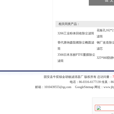
相关同类产品：
花板孔162*
3266工业粉体回收除尘滤筒
滤筒
替代唐纳森阻燃除尘椭圆滤
钢厂改造除尘滤
筒
滤芯
3566日本东丽PTFE覆膜除尘
325*660
滤筒
固安县牛驼镇金胡杨滤清器厂 版权所有 总访问量：
7
电话：86-0316-6177139 传真：8
邮箱：
1010439555@qq.com
GoogleSitemap
网址：www.jhy