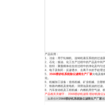
产品应用：
1
、冶金：用于轧钢机、连铸机液压系统的过滤
2
、石化：炼油、化工生产过程中的产品及中间
3
、纺织：聚脂熔体在拉丝过程中的净化及均匀
4
、电子及制药：反渗透水、去离子水的予处理
5
、
3566喷砂机系统除尘滤筒生产厂家
火电及核
化。
6
、机械加工设备：造纸机械、矿业机械、注塑
7
、铁路内燃机及发电机：润滑油及机油的过滤
8
、汽车发动机及工程机械：内燃机用空气滤、
产品相关关键字：
3566喷砂机滤筒
喷砂机除尘滤
如果你对
3566喷砂机系统除尘滤筒生产厂家
感