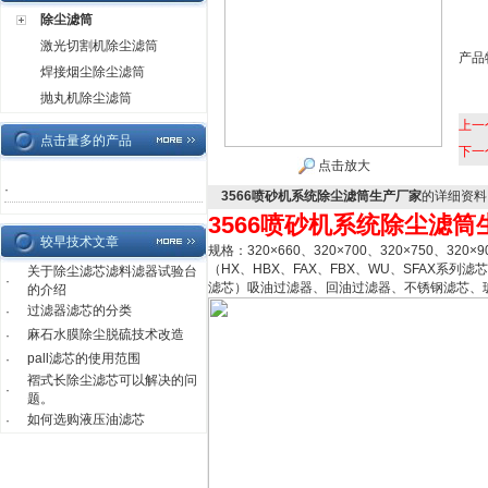
除尘滤筒
激光切割机除尘滤筒
产品
焊接烟尘除尘滤筒
抛丸机除尘滤筒
上一
点击量多的产品
下一
点击放大
·
3566喷砂机系统除尘滤筒生产厂家
的详细资料
3566喷砂机系统除尘滤筒
较早技术文章
规格：320×660、320×700、320×750、320
（HX、HBX、FAX、FBX、WU、SFAX系列滤芯
关于除尘滤芯滤料滤器试验台
·
滤芯）吸油过滤器、回油过滤器、不锈钢滤芯、
的介绍
过滤器滤芯的分类
·
麻石水膜除尘脱硫技术改造
·
pall滤芯的使用范围
·
褶式长除尘滤芯可以解决的问
·
题。
如何选购液压油滤芯
·