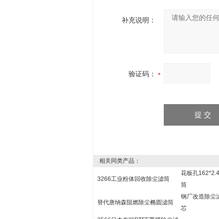
补充说明：
验证码：
相关同类产品：
花板孔162*2
3266工业粉体回收除尘滤筒
筒
钢厂改造除尘滤
替代唐纳森阻燃除尘椭圆滤筒
芯