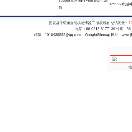
3566日本东丽PTFE覆膜除尘滤
325*660防
筒
固安县牛驼镇金胡杨滤清器厂 版权所有 总访问量：
7
电话：86-0316-6177139 传真：86
邮箱：
1010439555@qq.com
GoogleSitemap
网址：www.jh
推