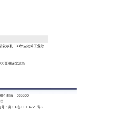
袋花板孔 133除尘滤筒工业除
2000覆膜除尘滤筒
 邮编：065500
经理
案号：
冀ICP备11014721号-2