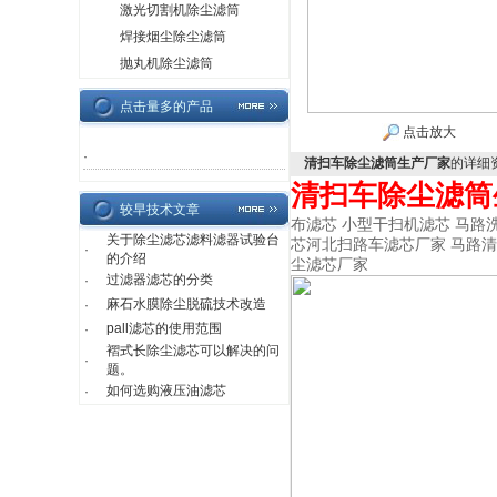
激光切割机除尘滤筒
焊接烟尘除尘滤筒
抛丸机除尘滤筒
点击量多的产品
点击放大
·
清扫车除尘滤筒生产厂家
的详细
清扫车除尘滤筒
较早技术文章
布滤芯 小型干扫机滤芯 马路
关于除尘滤芯滤料滤器试验台
芯河北扫路车滤芯厂家 马路清
·
的介绍
尘滤芯厂家
过滤器滤芯的分类
·
麻石水膜除尘脱硫技术改造
·
pall滤芯的使用范围
·
褶式长除尘滤芯可以解决的问
·
题。
如何选购液压油滤芯
·