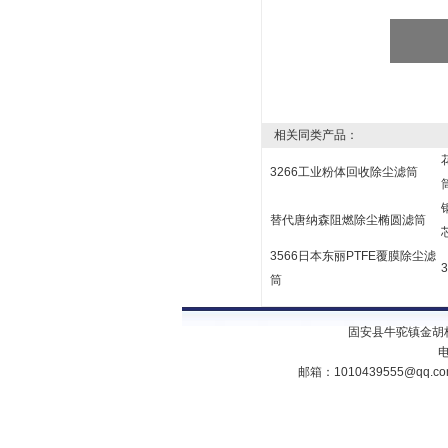
相关同类产品：
3266工业粉体回收除尘滤筒
替代唐纳森阻燃除尘椭圆滤筒
3566日本东丽PTFE覆膜除尘滤
筒
固安县牛驼镇金胡
电
邮箱：
1010439555@qq.c