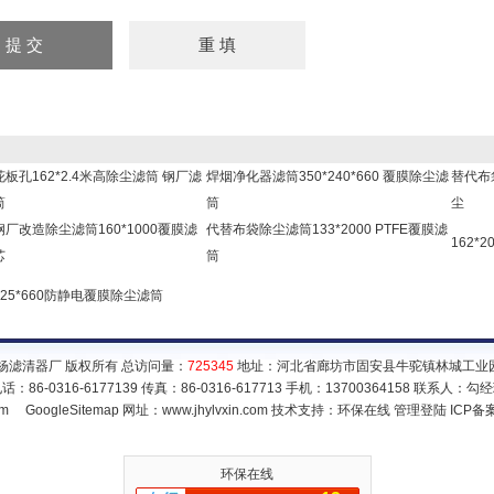
花板孔162*2.4米高除尘滤筒 钢厂滤
焊烟净化器滤筒350*240*660 覆膜除尘滤
替代布
筒
筒
尘
钢厂改造除尘滤筒160*1000覆膜滤
代替布袋除尘滤筒133*2000 PTFE覆膜滤
162*
芯
筒
325*660防静电覆膜除尘滤筒
杨滤清器厂 版权所有 总访问量：
725345
地址：河北省廊坊市固安县牛驼镇林城工业园区
话：86-0316-6177139 传真：86-0316-617713 手机：13700364158 联系人：勾
om
GoogleSitemap
网址：www.jhylvxin.com 技术支持：
环保在线
管理登陆
ICP备
环保在线