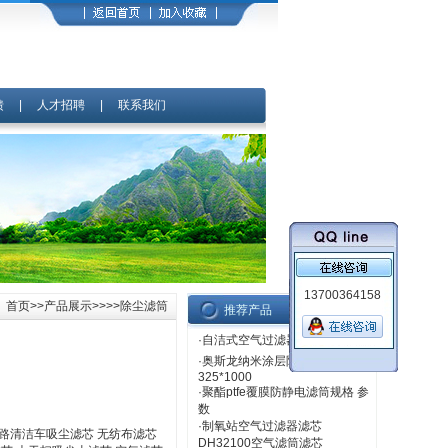
馈
|
人才招聘
|
联系我们
13700364158
首页
>>
产品展示
>>>>除尘滤筒
推荐产品
·
自洁式空气过滤器滤芯SAZJ-800
·
奥斯龙纳米涂层阻燃滤筒
325*1000
·
聚酯ptfe覆膜防静电滤筒规格 参
数
·
制氧站空气过滤器滤芯
路清洁车吸尘滤芯 无纺布滤芯
DH32100空气滤筒滤芯