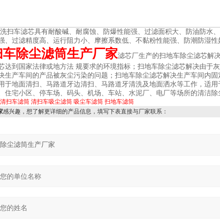
车洗扫车滤芯具有耐酸碱、耐腐蚀、防爆性能强、过滤面积大、防油防水
强、过滤精度高、运行阻力小、摩擦系数低、不黏粉性能强、防潮防湿性
扫车除尘滤筒生产厂家
滤芯
厂生产的扫地车除尘滤芯解
芯达到国家法律或地方法 规要求的环境指标；扫地车除尘滤芯解决由于
决生产车间的产品被灰尘污染的问题；扫地车除尘滤芯解决生产车间内固
用于地面清扫、马路道牙边清扫、马路道牙清洗及地面洒水等工作，适用
、住宅小区、停车场、码头、机场、车站、水泥厂、电厂等场所的清洁除
清扫车滤筒
清扫车吸尘滤筒
吸尘车滤筒
扫地车滤筒
家
感兴趣，想了解更详细的产品信息，填写下表直接与厂家联系：