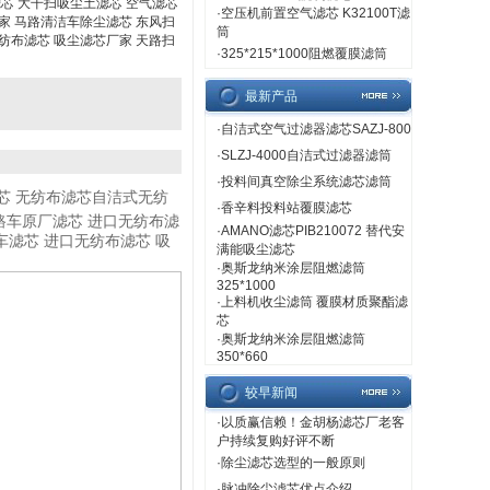
芯 大干扫吸尘土滤芯 空气滤芯
·
空压机前置空气滤芯 K32100T滤
家 马路清洁车除尘滤芯 东风扫
筒
纺布滤芯 吸尘滤芯厂家 天路扫
·
325*215*1000阻燃覆膜滤筒
最新产品
·
自洁式空气过滤器滤芯SAZJ-800
·
SLZJ-4000自洁式过滤器滤筒
·
投料间真空除尘系统滤芯滤筒
芯 无纺布滤芯自洁式无纺
·
香辛料投料站覆膜滤芯
路车原厂滤芯 进口无纺布滤
·
AMANO滤芯PIB210072 替代安
滤芯 进口无纺布滤芯 吸
满能吸尘滤芯
·
奥斯龙纳米涂层阻燃滤筒
325*1000
·
上料机收尘滤筒 覆膜材质聚酯滤
芯
·
奥斯龙纳米涂层阻燃滤筒
350*660
较早新闻
·
以质赢信赖！金胡杨滤芯厂老客
户持续复购好评不断
·
除尘滤芯选型的一般原则
·
脉冲除尘滤芯优点介绍