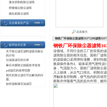
激光切割机除尘滤筒
焊接烟尘除尘滤筒
抛丸机除尘滤筒
点击量多的产品
点击放大
·
钢铁厂环保除尘器滤筒163*2200滤筒163*2
钢铁厂环保除尘器滤筒163*2
较早技术文章
业领域。不同行业的工厂的安装的滤
关于除尘滤芯滤料滤器试验台
·
滤筒除尘器的相关信息。面粉厂滤筒
的介绍
的滤袋袋口采用弹性涨圈，密封性能
·
过滤器滤芯的分类
换袋操作条件4、箱体采用气密性设
·
麻石水膜除尘脱硫技术改造
凑，气流阻力小。面粉厂滤筒除尘器
·
pall滤芯的使用范围
入上箱体，从出气口排出。积附在滤
褶式长除尘滤芯可以解决的问
序触发各控制阀，使气包内的压缩空
·
题。
膨胀并伴随着气流的反向作用，被抖
·
如何选购液压油滤芯