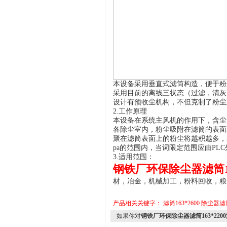
本设备采用垂直式滤筒构造，便于粉
采用目前的离线三状态（过滤，清灰
设计有预收尘机构，不但克制了粉尘
2.工作原理
本设备在系统主风机的作用下，含尘
各除尘室内，粉尘吸附在滤筒的表面
聚在滤筒表面上的粉尘将越积越多，
pa的范围内，当词限定范围应由P
3.适用范围：
钢铁厂环保除尘器滤筒163*
材，冶金，机械加工，粉料回收，粮
产品相关关键字：
滤筒163*2600
除尘器滤筒1
如果你对
钢铁厂环保除尘器滤筒163*2200滤