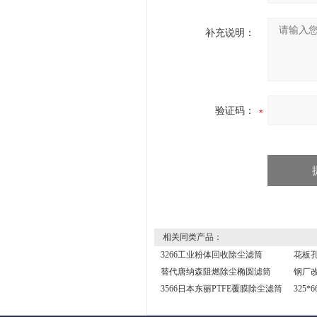
补充说明：
验证码：
相关同类产品：
3266工业粉体回收除尘滤筒
花板孔
替代唐纳森阻燃除尘椭圆滤筒
钢厂改
3566日本东丽PTFE覆膜除尘滤筒
325