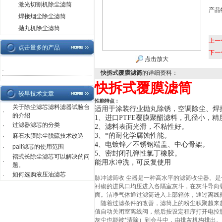
激光切割机除尘滤筒
产品
焊接烟尘除尘滤筒
抛丸机除尘滤筒
上一
点击量多的产品
下一
点击放大
·
快拆式覆膜滤筒
的详细资料：
快拆式覆膜滤筒
较早技术文章
性能特点：
关于除尘滤芯滤料滤器试验台
适用于涂装行业抛丸除锈，空调除尘、焊
·
的介绍
1
、进口
PTFE
覆膜聚醋滤料，孔径小，精
过滤器滤芯的分类
·
2
、滤料表面光滑，不粘性好。
3、
*的耐化学腐蚀性能。
麻石水膜除尘脱硫技术改造
·
4
、电镀锌／不锈钢端盖、中心骨架。
pall滤芯的使用范围
·
5
、密封闭孔弹性氯丁橡胶。
褶式长除尘滤芯可以解决的问
·
能用水冲洗，可反复使用
题。
如何选购液压油滤芯
·
脉冲滤筒收 尘器是一种高水平的滤筒收尘器。
衬砌的进风口均压进入各隔室灰斗，在灰斗导向
面。洁净气体通过滤筒进入上部箱体，通过离线
随着过滤条件的改善，滤筒上的粉尘积聚越来越
值自动关闭室离线阀，然后按设定程序打开电控
灰尘也能被*清除）到会斗中，由排灰机构排出。