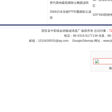
替代唐纳森阻燃除尘椭圆滤筒
芯
3566日本东丽PTFE覆膜除尘滤
325*660防
筒
固安县牛驼镇金胡杨滤清器厂 版权所有 总访问量：
7
电话：86-0316-6177139 传真：86
邮箱：
1010439555@qq.com
GoogleSitemap
网址：www.jh
推