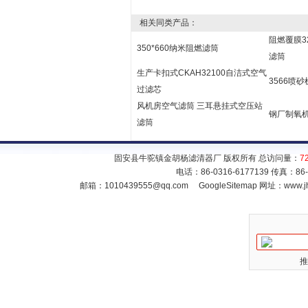
相关同类产品：
阻燃覆膜32
350*660纳米阻燃滤筒
滤筒
生产卡扣式CKAH32100自洁式空气
3566喷
过滤芯
风机房空气滤筒 三耳悬挂式空压站
钢厂制氧机
滤筒
固安县牛驼镇金胡杨滤清器厂 版权所有 总访问量：
7
电话：86-0316-6177139 传真：86
邮箱：
1010439555@qq.com
GoogleSitemap
网址：www.jh
推