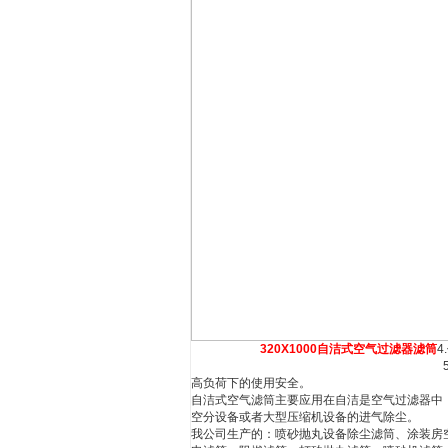
320X1000自洁式空气过滤器滤筒
5.端盖采用*的高分子胶粘接
高负荷下的使用安全
自洁式空气滤筒主要应用在自洁是空气过滤器中
空分设备或者大型压缩机设备的进气除尘。
我公司生产的：喷砂抛丸设备除尘滤筒、涂装房