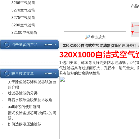
3266空气滤筒
产品
3270空气滤筒
3275空气滤筒
3290空气滤筒
上一
32100空气滤筒
下一
点击放大
点击量多的产品
320X1000自洁式空气过滤器滤筒
的详细资料
320X1000自洁式空
·
1.选用美国、韩国等良好高效防水过滤纸，经特
气过滤器具有过滤面积大、孔径小、透
具有较好的防
较早技术文章
关于除尘滤芯滤料滤器试验台
·
的介绍
过滤器滤芯的分类
·
麻石水膜除尘脱硫技术改造
·
pall滤芯的使用范围
·
褶式长除尘滤芯可以解决的问
·
题。
如何选购液压油滤芯
·