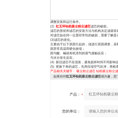
调整安装和运行条件。
(2)
红五环钻机吸尘粉尘滤芯
滤芯的破损。
滤芯的形状和滤芯的安装方法与机构决定滤袋容
对滤芯如在同一位置经常性的破损，需要了解是
(3)滤芯的老化。
主要由于以下原因引起的，须进行原因调查，采
因异常高温而硬化收缩；
因与酸、碱或有机溶剂的蒸气接触反应；
与水分发生反应。
(4) 新旧滤芯不应混装，避免损坏时间不同影响
(5) 更换下来的滤芯，先用压缩空气吹净，再
产品相关关键字：
吸尘粉尘滤芯
钻机吸尘粉尘
如果你对
红五环钻机吸尘粉尘滤芯
感兴趣，想
产品：
您的单位：