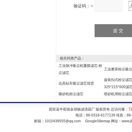
验证码：
相关同类产品：
工业脉冲集尘机覆膜滤芯-粉
工业磨床粉尘吸
尘滤芯
旋装扣式粉尘滤
志高钻车吸尘滤芯现货
325*215*600滤
吸砂机粉尘滤芯
喷砂机用粉尘滤芯32
固安县牛驼镇金胡杨滤清器厂 版权所有 总访问量：
7
电话：86-0316-6177139 传真：86
邮箱：
1010439555@qq.com
GoogleSitemap
网址：www.jh