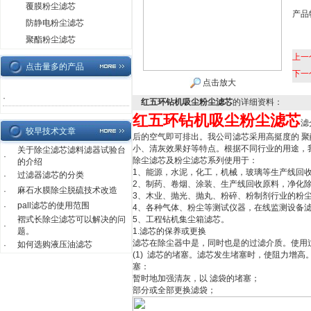
覆膜粉尘滤芯
产品
防静电粉尘滤芯
聚酯粉尘滤芯
上一
点击量多的产品
下一
点击放大
·
红五环钻机吸尘粉尘滤芯
的详细资料：
红五环钻机吸尘粉尘滤芯
滤
较早技术文章
后的空气即可排出。我公司滤芯采用高挺度的 
小、清灰效果好等特点。根据不同行业的用途，
关于除尘滤芯滤料滤器试验台
·
除尘滤芯及粉尘滤芯系列使用于：
的介绍
1、能源，水泥，化工，机械，玻璃等生产线回
过滤器滤芯的分类
·
2、制药、卷烟、涂装、生产线回收原料，净化
麻石水膜除尘脱硫技术改造
·
3、木业、抛光、抛丸、粉碎、粉制剂行业的粉
pall滤芯的使用范围
·
4、各种气体、粉尘等测试仪器，在线监测设备
褶式长除尘滤芯可以解决的问
5、工程钻机集尘箱滤芯。
·
题。
1.滤芯的保养或更换
滤芯在除尘器中是，同时也是的过滤介质。使用
如何选购液压油滤芯
·
(1) 滤芯的堵塞。滤芯发生堵塞时，使阻力增
塞：
暂时地加强清灰，以 滤袋的堵塞；
部分或全部更换滤袋；