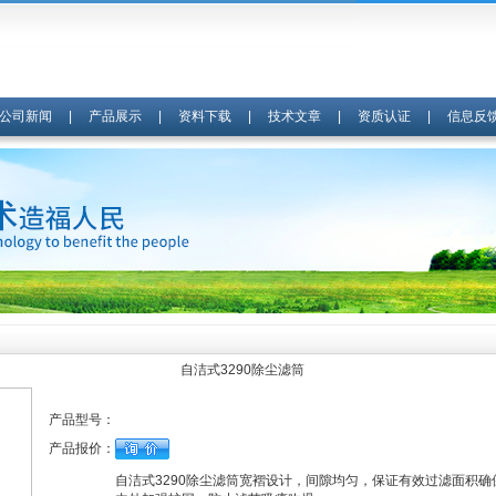
公司新闻
|
产品展示
|
资料下载
|
技术文章
|
资质认证
|
信息反
自洁式3290除尘滤筒
产品型号：
产品报价：
自洁式3290除尘滤筒宽褶设计，间隙均匀，保证有效过滤面积确