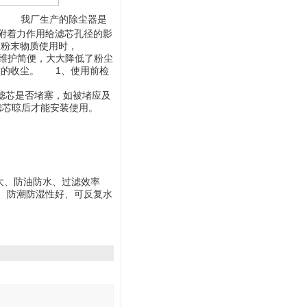
0不等 我厂生产的除尘器是
附着力作用给滤芯孔径的影
在粉末物质使用时，
作维护简便，大大降低了粉尘
质的收尘。 1、使用前检
滤芯是否堵塞，如被堵应及
等滤芯晾后才能安装使用。
大、防油防水、过滤效率
、防潮防湿性好、可反复水