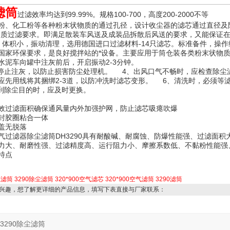
滤筒
过滤效率均达到99.99%。规格100-700，高度200-200
粉、化工粉等各种粉末状物质的通过孔径，设计收尘器的滤芯通过直径及
物质过滤要求。即满足散装车风送及成装品拆散后风送的要求，又能保证
2，体积小，振动清理，选用德国进口过滤材料-14只滤芯。标准备件，操
国家环保要求，是良好搅拌站的*设备。主要应用于筒仓装各类粉末状物
水泥车向罐中注灰前后，开启振动2-3分钟。
停止注灰，以防止损害防尘处理机。 4、出风口气不畅时，应检查除尘
应先用线将其捆绑2-3道，以防冲洗时滤芯变形。 6、清洗时，必须
到除尘目的时，应及时更换。
效过滤面积确保通风量内外加强护网，防止滤芯吸瘪吹爆
封胶圈粘合一体
盖无脱落
气过滤器除尘滤筒DH3290具有耐酸碱、耐腐蚀、防爆性能强、过滤面积
力大、耐磨性强、过滤精度高、运行阻力小、摩擦系数低、不黏粉性能强
特点
尘滤筒
3290除尘滤筒
320*900空气滤芯
320*900空气滤筒
3290滤筒
兴趣，想了解更详细的产品信息，填写下表直接与厂家联系：