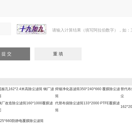
请输入计算结果（填写阿拉伯数字），如：三
花板孔162*2.4米高除尘滤筒 钢厂滤
焊烟净化器滤筒350*240*660 覆膜除尘滤
替代布
筒
筒
尘
钢厂改造除尘滤筒160*1000覆膜滤
代替布袋除尘滤筒133*2000 PTFE覆膜滤
162*
芯
筒
325*660防静电覆膜除尘滤筒