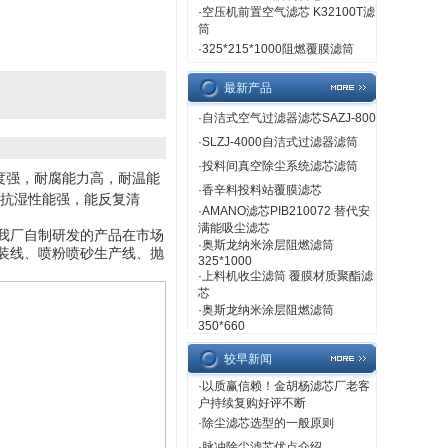
·
空压机前置空气滤芯 K32100T滤
筒
·
325*215*1000阻燃覆膜滤筒
最新产品
·
自洁式空气过滤器滤芯SAZJ-800
·
SLZJ-4000自洁式过滤器滤筒
·
投料间真空除尘系统滤芯滤筒
度强，耐腐能力高，耐温能
·
香辛料投料站覆膜滤芯
。抗湿性能强，能反复清
·
AMANO滤芯PIB210072 替代安
满能吸尘滤芯
我厂自制研发的产品在市场
·
奥斯龙纳米涂层阻燃滤筒
装线、喷粉喷砂生产线、抛
325*1000
·
上料机收尘滤筒 覆膜材质聚酯滤
芯
·
奥斯龙纳米涂层阻燃滤筒
350*660
较早新闻
·
以质赢信赖！金胡杨滤芯厂老客
户持续复购好评不断
·
除尘滤芯选型的一般原则
·
脉冲除尘滤芯优点介绍