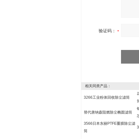
验证码：
相关同类产品：
3266工业粉体回收除尘滤筒
替代唐纳森阻燃除尘椭圆滤筒
3566日本东丽PTFE覆膜除尘滤
筒