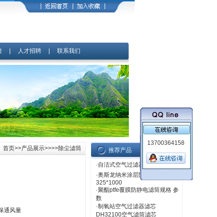
馈
|
人才招聘
|
联系我们
13700364158
首页
>>
产品展示
>>>>除尘滤筒
推荐产品
·
自洁式空气过滤器滤芯SAZJ-800
·
奥斯龙纳米涂层阻燃滤筒
325*1000
·
聚酯ptfe覆膜防静电滤筒规格 参
数
·
制氧站空气过滤器滤芯
保通风量
DH32100空气滤筒滤芯