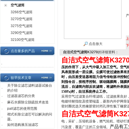
空气滤筒
3266空气滤筒
3270空气滤筒
3275空气滤筒
3290空气滤筒
32100空气滤筒
点击放大
点击量多的产品
自洁式空气滤筒K3270
的详细资料：
自洁式空气滤筒K327
·
压的作用下，从大气中吸入加工空气。空气
风表面形成一层尘膜。尘膜可使过滤效果有
时，由压差变送器将阻力信号传给脉冲控制
较早技术文章
到指令后，按程序控制、驱动隔膜阀，隔膜
关于除尘滤芯滤料滤器试验台
流后，自滤筒内部反吹滤筒，将滤料外表面
·
的介绍
150Pa)
时，自洁系统停止工作。
过滤器滤芯的分类
·
采用空气过滤复合纤维滤纸，过滤效果良好
电镀锌耐指纹及喷塑端盖，菱形内外护网骨
麻石水膜除尘脱硫技术改造
·
密封圈优选天然橡胶密封闭孔弹性氯丁橡胶
pall滤芯的使用范围
·
自洁式空气滤筒K32
褶式长除尘滤芯可以解决的问
·
题。
电，采矿，压缩机设备，燃气轮机、喷砂打
如何选购液压油滤芯
·
产品有工
污染度，覆盖广泛的工业领域。