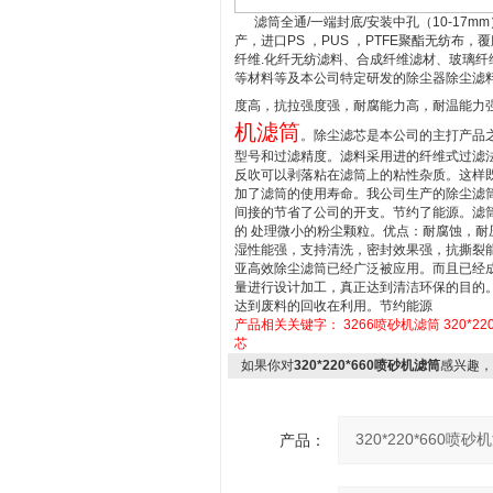
滤筒全通/一端封底/安装中孔（10-17m
产，进口PS ，PUS ，PTFE聚酯无纺布
纤维.化纤无纺滤料、合成纤维滤材、玻璃
等材料等及本公司特定研发的除尘器除尘滤
度高，抗拉强度强，耐腐能力高，耐温能力
机滤筒
。除尘滤芯是本公司的主打产品
型号和过滤精度。滤料采用进的纤维式过滤
反吹可以剥落粘在滤筒上的粘性杂质。这样
加了滤筒的使用寿命。我公司生产的除尘滤
间接的节省了公司的开支。节约了能源。滤筒
的 处理微小的粉尘颗粒。优点：耐腐蚀，耐
湿性能强，支持清洗，密封效果强，抗撕裂
亚高效除尘滤筒已经广泛被应用。而且已经
量进行设计加工，真正达到清洁环保的目的
达到废料的回收在利用。节约能源
产品相关关键字：
3266喷砂机滤筒
320*22
芯
如果你对
320*220*660喷砂机滤筒
感兴趣，
产品：