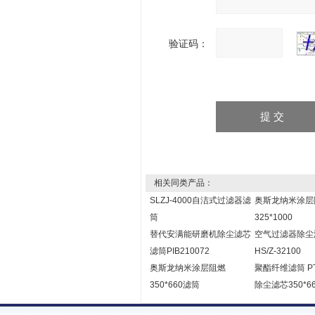
验证码：
相关同类产品：
SLZJ-4000自洁式过滤器滤
奥斯龙纳米涂层
筒
325*1000
替代安满能研磨机除尘滤芯
空气过滤器除尘
滤筒PIB210072
HS/Z-32100
奥斯龙纳米涂层阻燃
聚酯纤维滤筒 P
350*660滤筒
除尘滤芯350*6