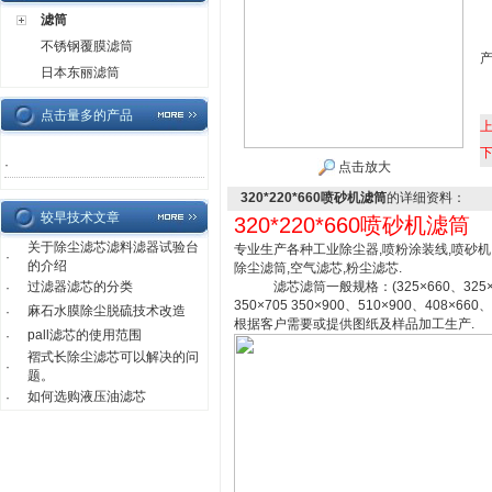
滤筒
不锈钢覆膜滤筒
日本东丽滤筒
点击量多的产品
·
点击放大
320*220*660喷砂机滤筒
的详细资料：
较早技术文章
320*220*660喷砂机滤筒
关于除尘滤芯滤料滤器试验台
专业生产各种工业除尘器,喷粉涂装线,喷砂机,
·
的介绍
除尘滤筒,空气滤芯,粉尘滤芯.
过滤器滤芯的分类
滤芯滤筒一般规格：(325×660、325×600、
·
350×705 350×900、510×900、408×66
麻石水膜除尘脱硫技术改造
·
根据客户需要或提供图纸及样品加工生产.
pall滤芯的使用范围
·
褶式长除尘滤芯可以解决的问
·
题。
如何选购液压油滤芯
·