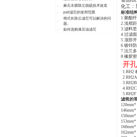
麻石水膜除尘脱硫技术改造
·
化工：
pall滤芯的使用范围
标准结
·
1.聚酯
褶式长除尘滤芯可以解决的问
·
2.浅褶
题。
3.滤料
如何选购液压油滤芯
·
4.过滤
5.顶部
6.镀锌
7.法兰
8.橡胶
开孔
1.R
2.RH
3.RH
4.RH
5.RH
滤筒的
120mm*
146mm*
150mm*
153mm*
160mm*
162mm*