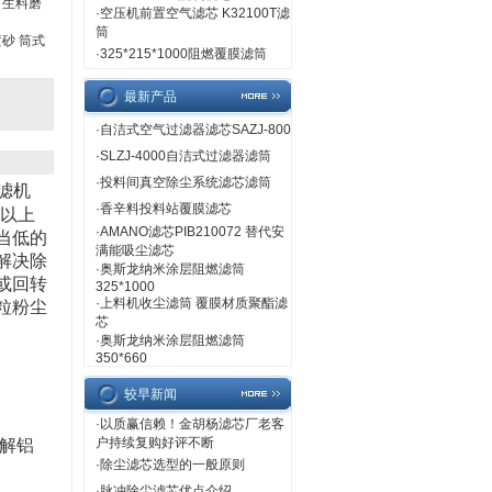
 生料磨
·
空压机前置空气滤芯 K32100T滤
筒
喷砂 筒式
·
325*215*1000阻燃覆膜滤筒
最新产品
·
自洁式空气过滤器滤芯SAZJ-800
·
SLZJ-4000自洁式过滤器滤筒
·
投料间真空除尘系统滤芯滤筒
滤机
·
香辛料投料站覆膜滤芯
以上
·
AMANO滤芯PIB210072 替代安
当低的
满能吸尘滤芯
解决除
·
奥斯龙纳米涂层阻燃滤筒
或回转
325*1000
·
上料机收尘滤筒 覆膜材质聚酯滤
粒粉尘
芯
·
奥斯龙纳米涂层阻燃滤筒
350*660
较早新闻
·
以质赢信赖！金胡杨滤芯厂老客
户持续复购好评不断
解铝
·
除尘滤芯选型的一般原则
·
脉冲除尘滤芯优点介绍