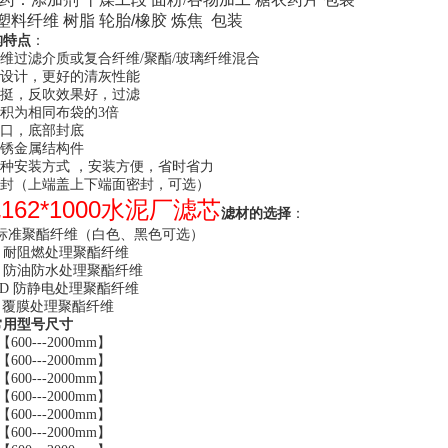
塑料纤维
树脂
轮胎
/
橡胶 炼焦 包装
构特点
：
纤维过滤介质或复合纤维/聚酯/玻璃纤维混合
距设计，更好的清灰性能
坚挺，反吹效果好，过滤
面积为相同布袋的3倍
开口，底部封底
防锈金属结构件
多种安装方式 ，安装方便，省时省力
密封（上端盖上下端面密封，可选）
162*1000水泥厂滤芯
滤材的选择
：
H2 标准聚酯纤维（白色、黑色可选）
2A 耐阻燃处理聚酯纤维
2B 防油防水处理聚酯纤维
2CD 防静电处理聚酯纤维
2F 覆膜处理聚酯纤维
常用型号尺寸
【600---2000mm】
【600---2000mm】
【600---2000mm】
【600---2000mm】
【600---2000mm】
【600---2000mm】