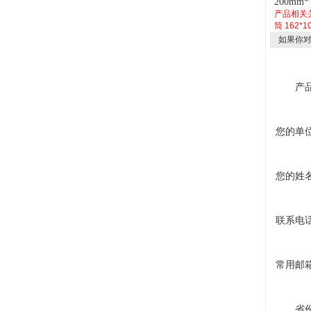
200mm*
产品相关
筒
162*
如果你
产
您的单
您的姓
联系电
常用邮
省