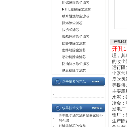
阻燃覆膜除尘滤芯
PTFE覆膜除尘滤芯
纳米阻燃除尘滤芯
阻燃除尘滤芯
快拆式滤芯
聚酯纤维除尘滤芯
开孔162
防静电除尘滤芯
开孔1
搅拌站除尘滤芯
理，其
喷砂机除尘滤芯
的收尘
防油防水除尘滤芯
运行阻
抛丸机除尘滤芯
尘器常
反吹风
点击量多的产品
等提供
主要应
·
水泥：
冶金：
较早技术文章
发电厂
铝厂：
关于除尘滤芯滤料滤器试验台
·
的介绍
生产除
过滤器滤芯的分类
·
食品
/
医