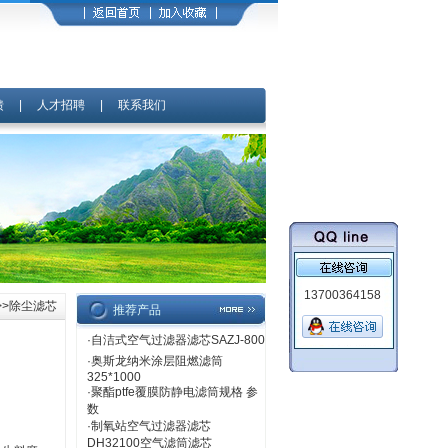
馈
|
人才招聘
|
联系我们
13700364158
>>除尘滤芯
推荐产品
·
自洁式空气过滤器滤芯SAZJ-800
·
奥斯龙纳米涂层阻燃滤筒
325*1000
·
聚酯ptfe覆膜防静电滤筒规格 参
数
·
制氧站空气过滤器滤芯
DH32100空气滤筒滤芯