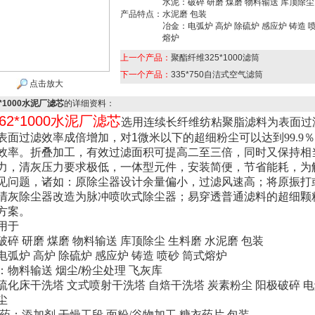
水泥：破碎 研磨 煤磨 物料输送 库顶除尘
产品特点：
水泥磨 包装
冶金：电弧炉 高炉 除硫炉 感应炉 铸造 
熔炉
上一个产品：
聚酯纤维325*1000滤筒
下一个产品：
335*750自洁式空气滤筒
点击放大
*1000水泥厂滤芯
的详细资料：
62*1000水泥厂滤芯
选用连续长纤维纺粘聚脂滤料为表面过
表面过滤效率成倍增加，对
1
微米以下的超细粉尘可以达到
99.9
％
效率。折叠加工，有效过滤面积可提高二至三倍，同时又保持相
力，清灰压力要求极低，一体型元件，安装简便，节省能耗，为
见问题，诸如：原除尘器设计余量偏小，过滤风速高；将原振打
清灰除尘器改造为脉冲喷吹式除尘器；易穿透普通滤料的超细颗
方案。
用于
破碎
研磨
煤磨
物料输送
库顶除尘
生料磨
水泥磨
包装
电弧炉
高炉
除硫炉
感应炉
铸造
喷砂
筒式熔炉
：物料输送
烟尘
/
粉尘处理 飞灰库
硫化床干洗塔
文式喷射干洗塔
自焙干洗塔
炭素粉尘
阳极破碎
电
尘
药：添加剂 干燥工段 面粉
/
谷物加工 糖衣药片 包装