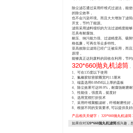
除尘滤芯通过采用纤维式过滤法，能使
的除尘效率，
也不会污染环境。而且大大增加了滤筒
开支，节约了能源。
滤筒采用滤料缎织的方法过滤精度能够
芯具有耐腐蚀、
耐压、纳污能力强、过滤精度高、吸附
格低廉，可再生等众多特性。
亚高效除尘滤筒已经广泛被应用，而且
原理，
能够真正达到废料的回收在利用，节约
320*660抛丸机滤筒
、
1、可在135度以下使用
2、氟橡胶软密胶圈宽约1.1厘米
3、端盖选用0.8MM以上厚的盖板
4、除尘效果可达99.9%，耐腐蚀耐磨
5、性能佳，强度高，挺度好
6、选用宽褶打折技术
7、采用纤维聚酯滤材，纤维耐磨性好
8、根据不同的安装要求, 可以提供良
产品相关关键字：
320*660抛丸机滤筒
如果你对
320*660抛丸机滤筒
感兴趣，