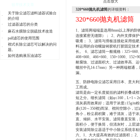
点击放大
较早技术文章
320*660抛丸机滤筒
的详细资料：
关于除尘滤芯滤料滤器试验台
·
320*660抛丸机滤筒
的介绍
·
过滤器滤芯的分类
1、滤筒两端端盖选用8mm以上厚的
·
麻石水膜除尘脱硫技术改造
连接紧密无缝隙）； 2、内外支撑保
·
pall滤芯的使用范围
吸瘪； 3、滤筒与滑板连接处采用低硬
褶式长除尘滤芯可以解决的问
料运用的自动螺旋铸胶机打胶固定技术
·
题。
长。 6、滤芯滤筒一般规格：325×660、325×6
·
如何选购液压油滤芯
408×660、466×660、150×10
耐腐蚀、过滤面积大、过滤效率高、运
螺丝中孔14-17mm）另一种两端都
漏。
五、防静电除尘滤芯采用日本、意大利
工而成。
滤筒是由一定长度挺括的滤料折叠成褶
短之分。细长滤筒（如φ≤160，L=1
清灰易而效果好；适用于浓度≥15g/m粉尘
多(120～350褶)而深、褶间空隙小
角小，粉尘易积聚，难于清灰，适于浓度≤
直、倾斜、水平安装。滤筒垂直安装，
面积小，便于换筒，但清灰时，上层滤
安装滤筒除尘器适于中小除尘系统非粘
六、1、大大提高有效的过滤面积； 2