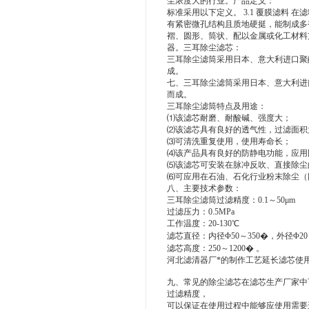
尘浓度大的行业。产品定义：
标准采用以下定义。 3.1 覆膜滤料 
有紧密微孔结构且质地硬挺，能制成多褶
褶、圆形、筒状、配以金属或化工材料支
器。三耳除尘滤芯：
三耳除尘滤筒采用日本、意大利进口聚
成。
七、三耳除尘滤筒采用日本、意大利进
而成。
三耳除尘滤筒特点及用途：
⑴该滤芯耐磨、耐酸碱、强度大；
⑵该滤芯具有良好的透气性，过滤面积
⑶可清洗重复使用，使用寿命长；
⑷该产品具有良好的防静电功能，应用
⑸该滤芯可安装在脉冲反吹、直接除尘
⑹可应用在石油、石化行业粉末除尘（
八、主要技术参数：
三耳除尘滤筒过滤精度：0.1～50μm
过滤压力：0.5MPa
工作温度：20-130℃
滤芯直径：内径Φ50～350�，外径Φ20
滤芯高度：250～1200� 。
河北滤清器厂*的制作工艺延长滤芯使
九、常见的除尘滤芯在滤芯生产厂家中
过滤精度，
可以保证在使用过程中能够应使用需要