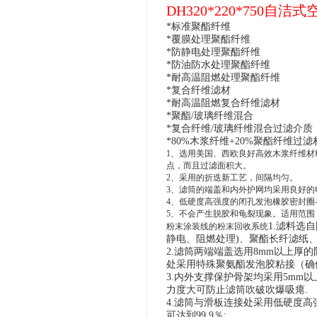
DH320*220*750自洁
*标准聚酯纤维
*
覆膜处理聚酯纤维
*防静电处理聚酯纤维
*防油防水处理聚酯纤维
*耐
高温
阻燃处理聚酯纤维
*
复合纤维滤材
*
耐
高温
阻燃复合纤维滤材
*
聚酯/玻璃纤维混合
*
复合纤维/玻璃纤维混合过滤介质
*80%木浆纤维+20%聚酯纤维过滤
1、选用美国、西欧良好高效木浆纤维材
点，而且过滤面积大。
2、采用的折迭新工艺，间隔均匀。
3、滤筒的端盖和内外护网均采用良好
4、低硬度高强度的闭孔发泡橡胶密封
5、不会产生脱胶和龟裂现象。适用范围
1.滤料选
粉末涂装线的粉末回收系统
静电、阻燃处理)、聚酯长纤滤纸
2.滤筒两端端盖选用8mm以上厚
处采用特殊聚氨酯发泡胶粘接（确
3.内外支撑保护骨架均采用5mm
力度大可防止滤筒吹破吹爆吸瘪.
4.滤筒与滑板连接处采用低硬度
可达到99.9％;