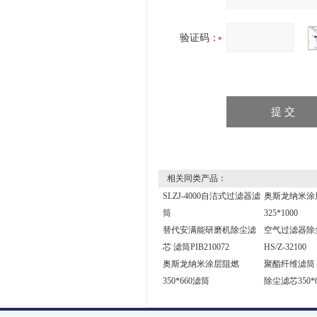
验证码：
相关同类产品：
SLZJ-4000自洁式过滤器滤
奥斯龙纳米涂
筒
325*1000
替代安满能研磨机除尘滤
空气过滤器除
芯 滤筒PIB210072
HS/Z-32100
奥斯龙纳米涂层阻燃
聚酯纤维滤筒 
350*660滤筒
除尘滤芯350*6