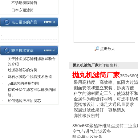
不锈钢覆膜滤筒
日本东丽滤筒
点击量多的产品
·
点击放大
较早技术文章
关于除尘滤芯滤料滤器试验台
·
的介绍
抛丸机滤筒厂家
的详细资料：
·
过滤器滤芯的分类
抛丸机滤筒厂家
350x6
·
麻石水膜除尘脱硫技术改造
采用高精度、高效率、低阻力过
·
pall滤芯的使用范围
侧面安装和竖立安装，拆换方便
褶式长除尘滤芯可以解决的问
·
科学的滤材固定工艺，使滤材不和
题。
金属件为电镀锌材料，可选不锈
·
如何选购液压油滤芯
宽褶皱设计，满足大通风量要求
深层过滤效果好，容易清灰
弹性橡胶密封
350x660聚酯纤维除尘滤筒工业应
空气与进气过滤设备
除尘与回收设备