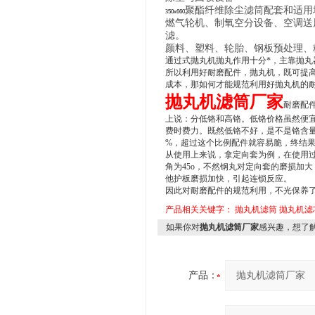
聚酯纤维除尘滤筒配套和适用
3
50x660
燃气轮机、制氧空分设备、空调送
滤。
颜料、塑料、轮胎、钢板预处理、
通过式抛丸机抛丸作用十分*，主靠抛丸
所以利用好耐磨配件，抛丸机，既可提
成本，那如何才能规范利用好抛丸机的
抛丸机滤筒厂家
耐磨配
上说：分低铬和高铬。低铬价格虽然便
费时费力。既然低铬不好，是不是铬含量
%，超过这个比例配件就容易脆，终结
从使用上来说，拿定向套为例，在使用
角为45o，不然钢丸对定向套的磨损加
他护板磨损加快，引起连锁反应。
因此对耐磨配件的规范利用，不光保养
产品相关关键字：
抛丸机滤筒
抛丸机滤
如果你对
抛丸机滤筒厂家
感兴趣，想了
产品：