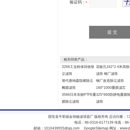
验证码：
相关同类产品：
3266工业粉体回收除
花板孔162*2.4米高
尘滤筒
滤筒 钢厂滤筒
替代唐纳森阻燃除尘
钢厂改造除尘滤筒
椭圆滤筒
160*1000覆膜滤芯
3566日本东丽PTFE覆
325*660防静电覆膜
膜除尘滤筒
滤筒
固安县牛驼镇金胡杨滤清器厂 版权所有 总访问量：
7
电话：86-0316-6177139 传真：86
邮箱：
1010439555@qq.com
GoogleSitemap
网址：www.jh