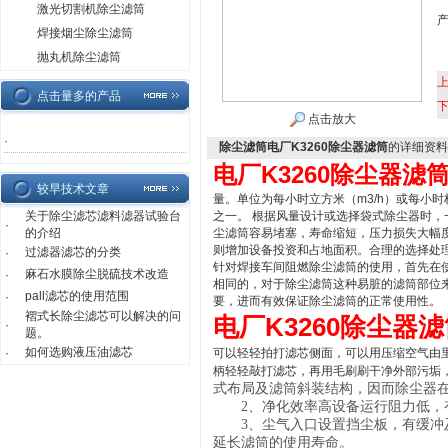
激光切割机除尘滤筒
焊接烟尘除尘滤筒
抛丸机除尘滤筒
点击量多的产品
点击放大
·
除尘滤筒电厂K3260除尘器滤筒
的详细资料
电厂K3260除尘器滤
较早技术文章
量。单位为每小时立方米（m3/h）或每小时
关于除尘滤芯滤料滤器试验台
之一。 根据风量设计或选择袋式除尘器时
·
的介绍
尘滤筒容易堵塞，寿命缩短，压力损失大幅
则增加设备投资和占地面积。合理的选择处
过滤器滤芯的分类
·
针对焊接车间阻燃除尘滤筒的使用，首先在
麻石水膜除尘脱硫技术改造
·
相同的，对于除尘滤筒这种易脏的滤筒部位
pall滤芯的使用范围
·
要，进而有效保证除尘滤筒的正常使用性。
褶式长除尘滤芯可以解决的问
电厂K3260除尘器
·
题。
如何选购液压油滤芯
·
可以轻轻拍打滤芯侧面，可以用压缩空气由里
柄轻轻敲打滤芯，再用毛刷刷干净外部污垢
式布局及滤筒斜装结构，因而除尘器
2、净化效率高设备运行阻力低，
3、尘气入口设置挡尘板，有缓冲及
延长滤筒的使用寿命。