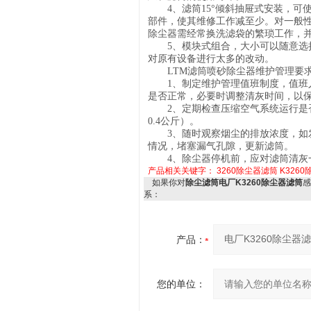
4、滤筒15°倾斜抽屉式安装，可
部件，使其维修工作减至少。对一般
除尘器需经常换洗滤袋的繁琐工作，
5、模块式组合，大小可以随意选择
对原有设备进行太多的改动。
LTM滤筒喷砂除尘器维护管理要
1、制定维护管理值班制度，值班人
是否正常，必要时调整清灰时间，以
2、定期检查压缩空气系统运行是否正
0.4公斤）。
3、随时观察烟尘的排放浓度，如发
情况，堵塞漏气孔隙，更新滤筒。
4、除尘器停机前，应对滤筒清灰
产品相关关键字：
3260除尘器滤筒
K326
如果你对
除尘滤筒电厂K3260除尘器滤筒
感
系：
产品：
您的单位：