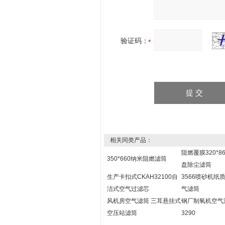
验证码：
相关同类产品：
阻燃覆膜320*8
350*660纳米阻燃滤筒
盘除尘滤筒
生产卡扣式CKAH32100自
3566喷砂机纸
洁式空气过滤芯
气滤筒
风机房空气滤筒 三耳悬挂式
钢厂制氧机空气
空压站滤筒
3290