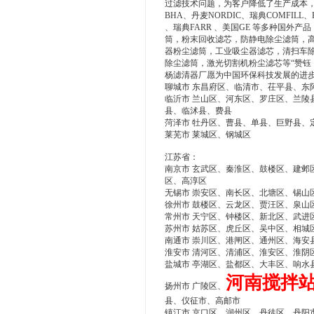
过滤技术问题，为客户降低了生产成本，
BHA、丹麦NORDIC、瑞典COMFILL
、瑞典FARR 、美国GE 等多种国外
筒，粉末回收滤芯，防静电除尘滤筒，高
器粉尘滤筒，工业吸尘器滤芯，清扫车
除尘滤筒，激光切割机粉尘滤芯等“赞钰
杨滤清器厂愿为中国环保科技发展的进
聊城市 东昌府区、临清市、茌平县、东
临沂市 兰山区、河东区、罗庄区、兰陵
县、临沭县、费县
菏泽市 牡丹区、曹县、单县、巨野县、
莱芜市 莱城区、钢城区
江苏省：
南京市 玄武区、秦淮区、鼓楼区、建邺
区、高淳区
无锡市 崇安区、南长区、北塘区、锡山
徐州市 鼓楼区、云龙区、贾汪区、泉山
常州市 天宁区、钟楼区、新北区、武进
苏州市 姑苏区、虎丘区、吴中区、相城
南通市 崇川区、港闸区、通州区、海安
淮安市 清河区、清浦区、淮安区、淮阴
盐城市 亭湖区、盐都区、大丰区、响水
河南搅拌
扬州市 广陵区、
县、仪征市、高邮市
镇江市 京口区、润州区、丹徒区、丹阳