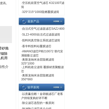
·
空压机前置空气滤芯 K32100T滤
精度高。
筒
·
325*215*1000阻燃覆膜滤筒
最新产品
·
自洁式空气过滤器滤芯SAZJ-800
·
SLZJ-4000自洁式过滤器滤筒
·
投料间真空除尘系统滤芯滤筒
·
香辛料投料站覆膜滤芯
喷砂抛
·
AMANO滤芯PIB210072 替代安
焊烟除
满能吸尘滤芯
丸机用
·
奥斯龙纳米涂层阻燃滤筒
325*1000
粘性介
·
上料机收尘滤筒 覆膜材质聚酯滤
芯
·
奥斯龙纳米涂层阻燃滤筒
350*660
较早新闻
·
以质赢信赖！金胡杨滤芯厂老客
户持续复购好评不断
·
除尘滤芯选型的一般原则
·
脉冲除尘滤芯优点介绍