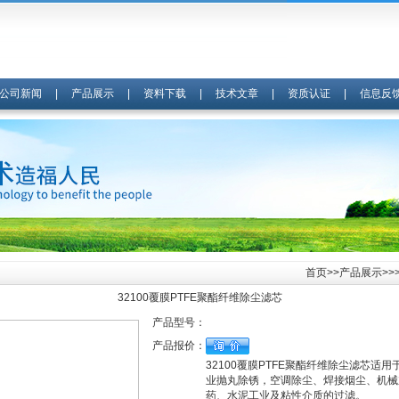
公司新闻
|
产品展示
|
资料下载
|
技术文章
|
资质认证
|
信息反
首页
>>
产品展示
>>
32100覆膜PTFE聚酯纤维除尘滤芯
产品型号：
产品报价：
32100覆膜PTFE聚酯纤维除尘滤芯适用
业抛丸除锈，空调除尘、焊接烟尘、机械
药、水泥工业及粘性介质的过滤。