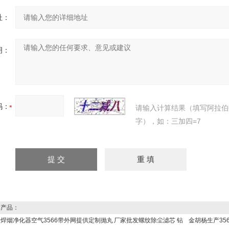
址：
明：
码：
请输入计算结果（填写阿拉伯
字），如：三加四=7
产品：
000焊烟净化器空气
3566带外网提供定制抛丸
厂家批发螺纹除尘滤芯 钻
金胡杨生产35