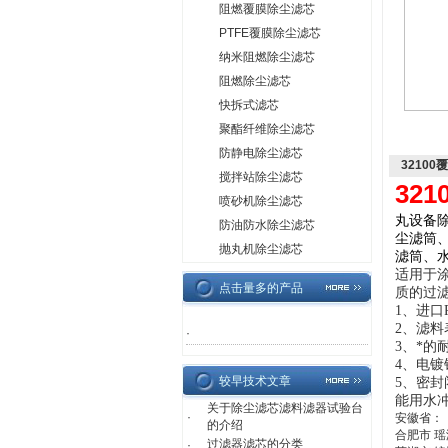
阻燃覆膜除尘滤芯
PTFE覆膜除尘滤芯
纳米阻燃除尘滤芯
阻燃除尘滤芯
快拆式滤芯
聚酯纤维除尘滤芯
防静电除尘滤芯
3210
搅拌站除尘滤芯
32
喷砂机除尘滤芯
丸设备
防油防水除尘滤芯
尘滤筒
抛丸机除尘滤芯
滤筒、
适用于
点击量多的产品
质的过
1、进口
2、滤
·
3、
*的
4、电
较早技术文章
5、密
能用水
关于除尘滤芯滤料滤器试验台
·
安徽省：
的介绍
合肥市 
过滤器滤芯的分类
·