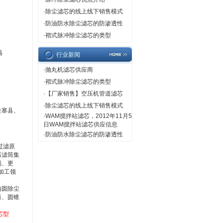
·
除尘滤芯的线上线下销售模式
·
防油防水除尘滤芯的防渗透性
·
褶式脉冲除尘滤芯的类型
县
行业新闻
·
抛丸机滤芯供应商
·
褶式脉冲除尘滤芯的类型
·
【厂家销售】空压机管道滤芯
·
除尘滤芯的线上线下销售模式
金寨县、
·
WAM搅拌站滤芯，2012年11月5
日WAM搅拌站滤芯供应信息
·
防油防水除尘滤芯的防渗透性
过滤原
器滤筒集
易、更
加工领
内圆除尘
筒、圆锥
芯型