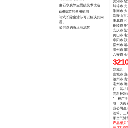
芜湖市 
麻石水膜除尘脱硫技术改造
·
蚌埠市 
淮南市 
pall滤芯的使用范围
·
马鞍山市
褶式长除尘滤芯可以解决的问
·
淮北市 
题。
铜陵市 
如何选购液压油滤芯
·
安庆市 
黄山市 
阜阳市 
宿州市 
滁州市 
六安市 
32
舒城县
宣城市 
池州市 
亳州市 
件，其功
高科技制
*，被广
域，为改
我公司生
滤筒、三
形空气滤
产品相关
号
321