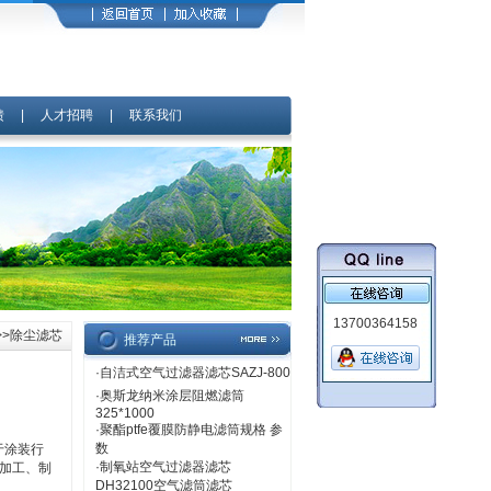
馈
|
人才招聘
|
联系我们
13700364158
>>除尘滤芯
推荐产品
·
自洁式空气过滤器滤芯SAZJ-800
·
奥斯龙纳米涂层阻燃滤筒
325*1000
·
聚酯ptfe覆膜防静电滤筒规格 参
数
于涂装行
·
制氧站空气过滤器滤芯
加工、制
DH32100空气滤筒滤芯