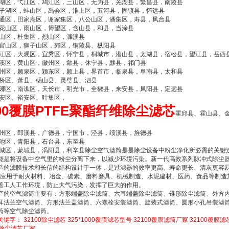
镜湖区，弋江区，鸠江区，三山区，无为县，芜湖县，繁昌县，南陵县
龙子湖区，蚌山区，禹会区，淮上区，五河县，固镇县，怀远县
大通区，田家庵区，谢家集区，八公山区，潘集区，寿县，凤台县
 花山区，雨山区，博望区，含山县，和县，当涂县
相山区，杜集区，烈山区，濉溪县
铜官山区，狮子山区，郊区，铜陵县、枞阳县
迎江区，大观区，宜秀区，怀宁县，桐城市，潜山县，太湖县，宿松县，望江县，岳西
屯溪区，黄山区，徽州区，歙县，休宁县，黟县，祁门县
颍州区，颍泉区，颍东区，颍上县，界首市，临泉县，阜南县，太和县
埇桥区、萧县、砀山县、灵璧县、泗县
琅琊区，南谯区，天长市，明光市，全椒县，来安县，凤阳县，定远县
金安区、裕安区、叶集区，
100覆膜PTFE聚酯纤维除尘滤芯
霍邱县、霍山县、
宣州区，郎溪县，广德县，宁国市，泾县，绩溪县，旌德县
贵池区，青阳县，石台县，东至县
谯城区，蒙城县，涡阳县，利辛县除尘空气滤筒是是除尘设备中粉尘净化所必需的关键
能是将设备中空气里的粉尘分离下来，以减少环境污染。新一代高效系列脉冲式除尘
造的滤膜技术和长信的结构设计于一体，是过滤器的效率更高、寿命更长、清灰更容
泛应用于耐火材料、冶金、碳素、磨料磨具、机械制造、水泥建材、医药、食品等制造
善工人工作环境，防止大气污染，发挥了巨大的作用。
产的空气滤筒主要有：方形端盖除尘滤筒、六耳端盖除尘滤筒、锥形除尘滤筒、外方
耳法兰空气滤筒、方形法兰盖滤筒、六螺栓安装滤筒、旋装式滤筒、圆形小孔吊装滤
筒等空气除尘滤筒。
关键字：
32100除尘滤芯
325*1000覆膜滤芯型号
32100覆膜滤筒厂家
32100覆膜滤
00除尘滤芯厂家