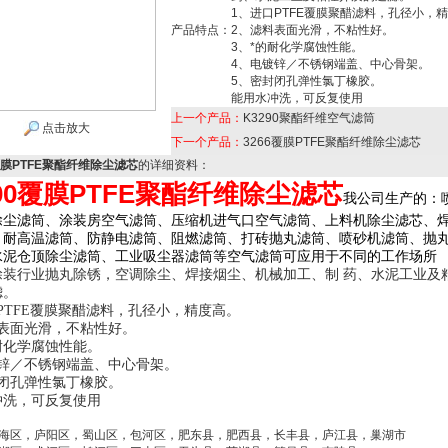
1、进口PTFE覆膜聚醋滤料，孔径小，
产品特点：
2、滤料表面光滑，不粘性好。
3、*的耐化学腐蚀性能。
4、电镀锌／不锈钢端盖、中心骨架。
5、密封闭孔弹性氯丁橡胶。
能用水冲洗，可反复使用
上一个产品：
K3290聚酯纤维空气滤筒
点击放大
下一个产品：
3266覆膜PTFE聚酯纤维除尘滤芯
0覆膜PTFE聚酯纤维除尘滤芯
的详细资料：
100覆膜PTFE聚酯纤维除尘滤芯
我公司生产的：
除尘滤筒、涂装房空气滤筒、压缩机进气口空气滤筒、上料机除尘滤芯、
、耐高温滤筒、防静电滤筒、阻燃滤筒、打砖抛丸滤筒、喷砂机滤筒、抛
水泥仓顶除尘滤筒、工业吸尘器滤筒等空气滤筒可应用于不同的工作场所
涂装行业抛丸除锈，空调除尘、焊接烟尘、机械加工、制 药、水泥工业及
滤。
PTFE覆膜聚醋滤料，孔径小，精度高。
料表面光滑，不粘性好。
耐化学腐蚀性能。
镀锌／不锈钢端盖、中心骨架。
封闭孔弹性氯丁橡胶。
冲洗，可反复使用
瑶海区，庐阳区，蜀山区，包河区，肥东县，肥西县，长丰县，庐江县，巢湖市