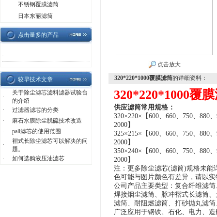
不锈钢覆膜滤筒
日本东丽滤筒
点击量多的产品
·
点击放大
320*220*1000覆膜滤筒
的详细资料：
较早技术文章
320*220*1000覆
关于除尘滤芯滤料滤器试验台
·
的介绍
供应滤筒常用规格：
·
过滤器滤芯的分类
32
0
×
220
×
【
600、
660
、
750
、
880、
·
麻石水膜除尘脱硫技术改造
2000】
·
pall滤芯的使用范围
32
5
×
215
×
【
600、
660
、
750
、
880、
褶式长除尘滤芯可以解决的问
2000】
·
题。
3
50
×
2
40
×
【
600、
660
、
750
、
880、
·
如何选购液压油滤芯
2000】
注：
更多除尘滤芯
(
滤筒
)
规格未能
色可能与图片颜色有差异，
请
以实
公司产品
主要类型
：复合纤维滤筒
焊接烟尘滤筒、脉冲褶式长滤筒、
滤筒、耐阻燃滤筒、打砂抛丸滤筒
广泛应用于钢铁、石化、电力、造