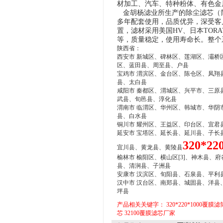
材加工、汽车、特种粉体、有色金
金胡杨滤业所生产的除尘滤芯（
多年配套使用，品质优异，深受客
置，滤材采用美国HV、日本TORA
等，质量稳定，使用寿命长。整个
陕西省：
西安市 新城区、碑林区、莲湖区、灞桥
区、蓝田县、周至县、户县
宝鸡市 渭滨区、金台区、陈仓区、凤翔
县、太白县
咸阳市 秦都区、渭城区、兴平市、三原
武县、旬邑县、淳化县
渭南市 临渭区、华州区、韩城市、华阴
县、白水县
铜川市 耀州区、王益区、印台区、宜君
延安市 宝塔区、延长县、延川县、子长
320*2
宜川县、黄龙县、黄陵县
榆林市 榆阳区、横山区[3]、神木县
县、清涧县、子洲县
安康市 汉滨区、旬阳县、石泉县、平利
汉中市 汉台区、南郑县、城固县、洋县
坪县
产品相关关键字：
320*220*1000覆膜滤
芯
32100覆膜滤芯厂家