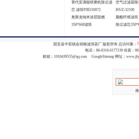
替代安满能研磨机除尘滤
空气过滤器除
芯 滤筒PIB210072
HS/Z-32100
奥斯龙纳米涂层阻燃
聚酯纤维滤筒 
350*660滤筒
除尘滤芯350*6
固安县牛驼镇金胡杨滤清器厂 版权所有 总访问量：
7
电话：86-0316-6177139 传真：8
邮箱：
1010439555@qq.com
GoogleSitemap
网址：www.jhy
推