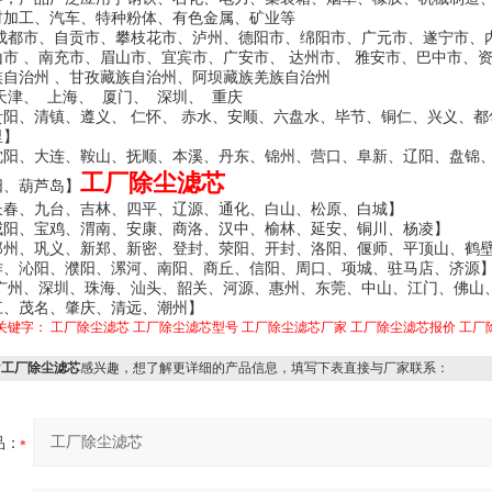
材加工、汽车、特种粉体、有色金属、矿业等
成都市、自贡市、
攀枝花市
、泸州、德阳市、绵阳市、广元市、遂宁市、
山市 、南充市、眉山市、宜宾市、广安市、 达州市
、
雅安市
、
巴中市
、
族自治州
、
甘孜藏族自治州
、
阿坝藏族羌族自治州
天津、 上海、 厦门、 深圳、 重庆
贵阳、清镇、遵义、 仁怀、 赤水、安顺、六盘水、毕节、铜仁、兴义、都
里】
沈阳、大连、鞍山、抚顺、本溪、丹东、锦州、营口、阜新、辽阳、盘锦
工厂除尘滤芯
阳、葫芦岛】
长春、九台、吉林、四平、辽源、通化、白山、松原、白城】
咸阳、宝鸡、渭南、安康、商洛、汉中、榆林、延安、铜川、杨凌】
郑州、巩义、新郑、新密、登封、荥阳、开封、洛阳、偃师、平顶山、鹤
作、沁阳、濮阳、漯河、南阳、商丘、信阳、周口、项城、驻马店、济源
广州
、
深圳
、
珠海
、
汕头
、
韶关
、
河源
、
惠州
、
东莞
、
中山
、
江门
、
佛山
江
、
茂名
、
肇庆
、
清远
、
潮州】
关键字：
工厂除尘滤芯
工厂除尘滤芯型号
工厂除尘滤芯厂家
工厂除尘滤芯报价
工厂
对
工厂除尘滤芯
感兴趣，想了解更详细的产品信息，填写下表直接与厂家联系：
品：