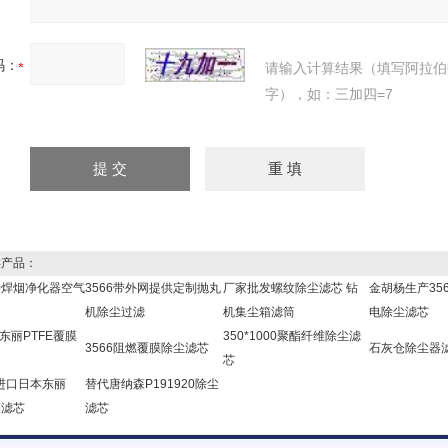
码：
请输入计算结果（填写阿拉伯
字），如：三加四=7
产品：
000焊烟净化器空气
3566带外网提供定制抛丸
厂家批发螺纹除尘滤芯 钻
金胡杨生产35
机除尘过滤
机集尘箱滤筒
电除尘滤芯
本东丽PTFE覆膜
350*1000聚酯纤维除尘滤
3566阻燃覆膜除尘滤芯
石灰仓除尘器
芯
60进口日本东丽
替代唐纳森P191920除尘
膜滤芯
滤芯