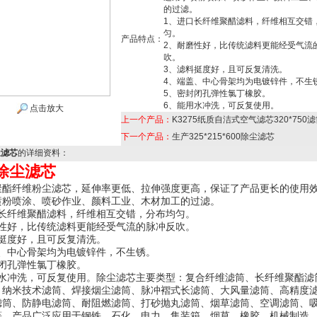
的过滤。
1、进口长纤维聚醋滤料，纤维相互交错
匀。
产品特点：
2、耐磨性好，比传统滤料更能经受气流
吹。
3、滤料挺度好，且可反复清洗。
4、端盖、中心骨架均为电镀锌件，不生
5、密封闭孔弹性氯丁橡胶。
6、能用水冲洗，可反复使用。
点击放大
上一个产品：
K3275纸质自洁式空气滤芯320*750
下一个产品：
生产325*215*600除尘滤芯
尘滤芯
的详细资料：
除尘滤芯
聚酯
纤维粉尘滤芯
，延伸率更低、拉伸强度更高，保证了产品更长的使用
喷粉喷涂、喷砂作业、颜料工业、木材加工的过滤。
口长纤维聚醋滤料，纤维相互交错，分布均匀。
磨性好，比传统滤料更能经受气流的脉冲反吹。
料挺度好，且可反复清洗。
盖、中心骨架均为电镀锌件，不生锈。
封闭孔弹性氯丁橡胶。
水冲洗，可反复使用。除尘滤芯主要类型：复合纤维滤筒、长纤维聚酯滤
、纳米技术滤筒、焊接烟尘滤筒、脉冲褶式长滤筒、大风量滤筒、高精度
滤筒、防静电滤筒、耐阻燃滤筒、打砂抛丸滤筒、烟草滤筒、空调滤筒、
等，产品广泛应用于钢铁、石化、电力、集装箱、烟草、橡胶、机械制造