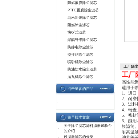
阻燃覆膜除尘滤芯
PTFE覆膜除尘滤芯
纳米阻燃除尘滤芯
阻燃除尘滤芯
快拆式滤芯
聚酯纤维除尘滤芯
防静电除尘滤芯
搅拌站除尘滤芯
喷砂机除尘滤芯
工厂除
防油防水除尘滤芯
工厂
抛丸机除尘滤芯
高性能
适用于
点击量多的产品
1、进
2、耐
·
3、滤
4、端
5、密
较早技术文章
6、
能用
关于除尘滤芯滤料滤器试验台
膜滤筒
·
的介绍
耐高温
过滤器滤芯的分类
·
滤芯等