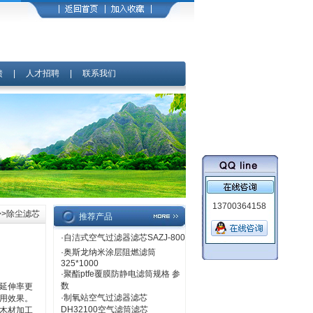
馈
|
人才招聘
|
联系我们
13700364158
>>除尘滤芯
推荐产品
·
自洁式空气过滤器滤芯SAZJ-800
·
奥斯龙纳米涂层阻燃滤筒
325*1000
·
聚酯ptfe覆膜防静电滤筒规格 参
数
延伸率更
·
制氧站空气过滤器滤芯
用效果。
DH32100空气滤筒滤芯
木材加工