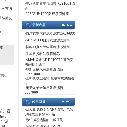
·
空压机前置空气滤芯 K32100T滤
筒
，分布均
·
325*215*1000阻燃覆膜滤筒
的脉冲反
最新产品
锈。
·
自洁式空气过滤器滤芯SAZJ-800
·
SLZJ-4000自洁式过滤器滤筒
·
投料间真空除尘系统滤芯滤筒
滤筒
·
香辛料投料站覆膜滤芯
·
AMANO滤芯PIB210072 替代安
满能吸尘滤芯
·
奥斯龙纳米涂层阻燃滤筒
325*1000
效果。
·
上料机收尘滤筒 覆膜材质聚酯滤
芯
·
奥斯龙纳米涂层阻燃滤筒
350*660
较早新闻
·
以质赢信赖！金胡杨滤芯厂老客
筒、覆
户持续复购好评不断
滤筒、
·
除尘滤芯选型的一般原则
吸尘器
、陶
·
脉冲除尘滤芯优点介绍