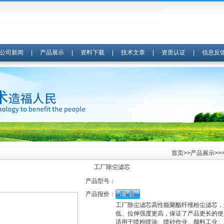
公司新闻
|
产品展示
|
资料下载
|
技术文章
|
资质认证
|
信息反
首页
>>
产品展示
>>
工厂除尘滤芯
产品型号：
产品报价：
工厂除尘滤芯高性能聚酯纤维粉尘滤芯，
低、拉伸强度更高，保证了产品更长的使
适用于喷粉喷涂、喷砂作业、颜料工业、