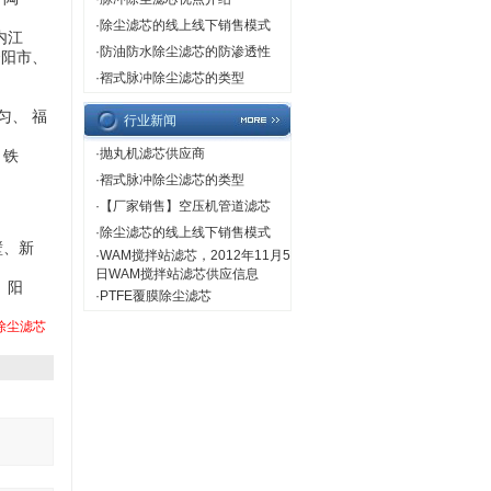
·
除尘滤芯的线上线下销售模式
内江
·
防油防水除尘滤芯的防渗透性
资阳市
、
·
褶式脉冲除尘滤芯的类型
匀、 福
行业新闻
·
抛丸机滤芯供应商
、铁
·
褶式脉冲除尘滤芯的类型
·
【厂家销售】空压机管道滤芯
·
除尘滤芯的线上线下销售模式
壁、新
·
WAM搅拌站滤芯，2012年11月5
】
日WAM搅拌站滤芯供应信息
、
阳
·
PTFE覆膜除尘滤芯
除尘滤芯