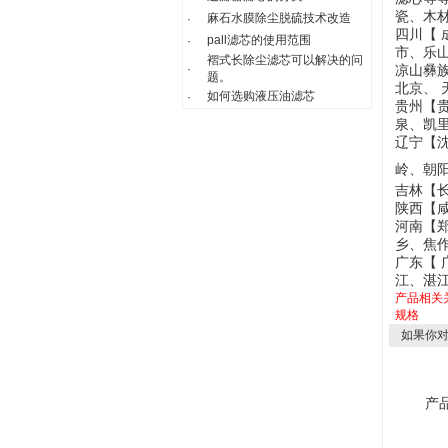
瓷、木
麻石水膜除尘脱硫技术改造
·
四川【
pall滤芯的使用范围
·
市、乐
褶式长除尘滤芯可以解决的问
·
凉山彝
题。
北京、 
如何选购液压油滤芯
·
贵州【
泉、凯
辽宁【
岭、朝
吉林【
陕西【
河南【
乡、焦
广东【 
江
、
湛
产品相关
规格
如果你
产