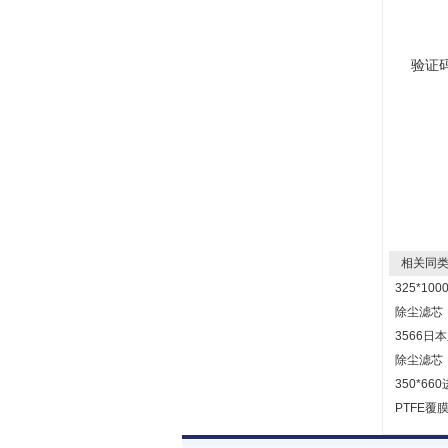
验证
相关同类
325*1
除尘滤芯
3566日
除尘滤芯
350*6
PTFE覆