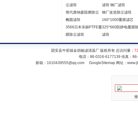
尘滤筒
滤筒 钢厂滤筒
替代唐纳森阻燃除尘
钢厂改造除尘滤筒
椭圆滤筒
160*1000覆膜滤芯
3566日本东丽PTFE覆
325*660防静电覆膜
膜除尘滤筒
滤筒
固安县牛驼镇金胡杨滤清器厂 版权所有 总访问量：
7
电话：86-0316-6177139 传真：86
邮箱：
1010439555@qq.com
GoogleSitemap
网址：www.jh
推