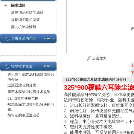
除尘滤筒
激光切割机除尘滤筒
焊接烟尘除尘滤筒
抛丸机除尘滤筒
点击量多的产品
·
点击放大
较早技术文章
关于除尘滤芯滤料滤器试验台
·
的介绍
325*900覆膜六耳除尘滤筒
的详细资料：
过滤器滤芯的分类
·
325*900覆膜六耳除尘
麻石水膜除尘脱硫技术改造
·
高性能聚酯
纤维粉尘滤芯
，延伸率更
pall滤芯的使用范围
·
适用于喷粉喷涂、喷砂作业、颜料工
褶式长除尘滤芯可以解决的问
1、进口长纤维聚醋滤料，纤维相互交
·
题。
2、耐磨性好，比传统滤料更能经受气
如何选购液压油滤芯
·
3、滤料挺度好，且可反复清洗。
4、端盖、中心骨架均为电镀锌件，不
5、密封闭孔弹性氯丁橡胶。
6、
能用水冲洗，可反复使用
六耳快拆