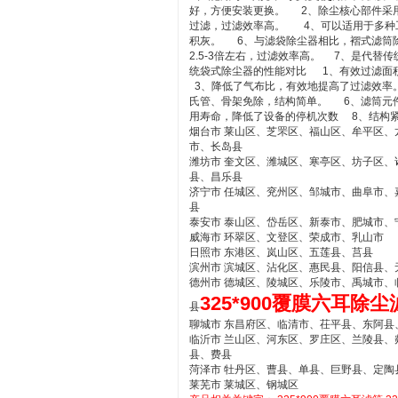
好，方便安装更换。 2、除尘核心部件采
过滤，过滤效率高。 4、可以适用于多种
积灰。 6、与滤袋除尘器相比，褶式滤筒
2.5-3倍左右，过滤效率高。 7、是代替
统袋式除尘器的性能对比 1、有效过滤面积
3、降低了气布比，有效地提高了过滤效率
氏管、骨架免除，结构简单。 6、滤筒元
用寿命，降低了设备的停机次数 8、结构
烟台市 莱山区、芝罘区、福山区、牟平区
市、长岛县
潍坊市 奎文区、潍城区、寒亭区、坊子区
县、昌乐县
济宁市 任城区、兖州区、邹城市、曲阜市
县
泰安市 泰山区、岱岳区、新泰市、肥城市、
威海市 环翠区、文登区、荣成市、乳山市
日照市 东港区、岚山区、五莲县、莒县
滨州市 滨城区、沾化区、惠民县、阳信县、
德州市 德城区、陵城区、乐陵市、禹城市
325*900覆膜六耳除尘
县
聊城市 东昌府区、临清市、茌平县、东阿
临沂市 兰山区、河东区、罗庄区、兰陵县
县、费县
菏泽市 牡丹区、曹县、单县、巨野县、定
莱芜市 莱城区、钢城区