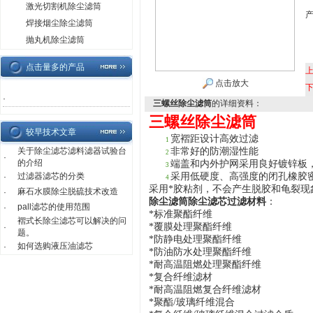
激光切割机除尘滤筒
焊接烟尘除尘滤筒
抛丸机除尘滤筒
点击量多的产品
点击放大
·
三螺丝除尘滤筒
的详细资料：
三螺丝除尘滤筒
较早技术文章
宽褶距设计高效过滤
1
关于除尘滤芯滤料滤器试验台
非常好的防潮湿性能
2
·
的介绍
端盖和内外护网采用良好镀锌板
3
过滤器滤芯的分类
采用
低硬度、高强度的闭孔橡胶
·
4
采用*胶粘剂，不会产生脱胶和龟裂现
麻石水膜除尘脱硫技术改造
·
除尘滤筒除尘滤芯
过滤材料
：
pall滤芯的使用范围
·
*标准聚酯纤维
褶式长除尘滤芯可以解决的问
*
覆膜处理聚酯纤维
·
题。
*防静电处理聚酯纤维
如何选购液压油滤芯
·
*防油防水处理聚酯纤维
*耐
高温
阻燃处理聚酯纤维
*
复合纤维滤材
*
耐
高温
阻燃复合纤维滤材
*
聚酯/玻璃纤维混合