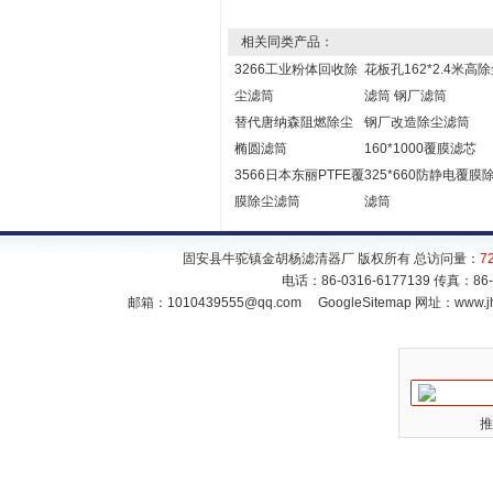
相关同类产品：
3266工业粉体回收除
花板孔162*2.4米高
尘滤筒
滤筒 钢厂滤筒
替代唐纳森阻燃除尘
钢厂改造除尘滤筒
椭圆滤筒
160*1000覆膜滤芯
3566日本东丽PTFE覆
325*660防静电覆膜
膜除尘滤筒
滤筒
固安县牛驼镇金胡杨滤清器厂 版权所有 总访问量：
7
电话：86-0316-6177139 传真：86
邮箱：
1010439555@qq.com
GoogleSitemap
网址：www.jh
推