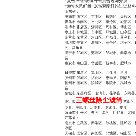
*
复合纤维/玻璃纤维混合过滤介质
*80%木浆纤维+20%聚酯纤维过滤材料
山东省：
济南市 历下区、市中区、槐荫区、天桥区
青岛市 市南区、市北区、李沧区、城阳区
淄博市 张店区、淄川区、周村区、博山区、
枣庄市 薛城区、市中区、峄城区、山亭区、
东营市 东营区、河口区、广饶县、垦利县、
潍坊市 奎文区、潍城区、寒亭区、坊子区
县、昌乐县
济宁市 任城区、兖州区、邹城市、曲阜市
县
泰安市 泰山区、岱岳区、新泰市、肥城市、
日照市 东港区、岚山区、五莲县、莒县
滨州市 滨城区、沾化区、惠民县、阳信县、
德州市 德城区、陵城区、乐陵市、禹城市
县
聊城市 东昌府区、临清市、茌平县、东阿
三螺丝除尘滤筒
临沂市
兰山区
阴县、平邑县、沂南县、临沭县、费县
菏泽市 牡丹区、曹县、单县、巨野县、定
江苏省：
南京市 玄武区、秦淮区、鼓楼区、建邺区
淳区
无锡市 崇安区、南长区、北塘区、锡山区、