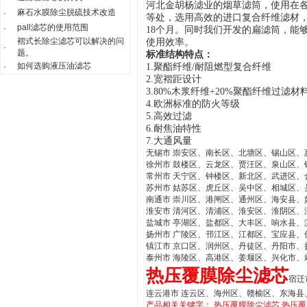
河北金胡杨滤业的烟草滤筒，使用在
麻石水膜除尘脱硫技术改造
·
等处，选用高效的进口复合纤维滤材，在
pall滤芯的使用范围
·
18个月。同时我们开发的扁滤筒，能
褶式长除尘滤芯可以解决的问
使用效率。
·
题。
标准结构特点：
如何选购液压油滤芯
·
1.聚酯纤维/耐阻燃型复合纤维
2.宽褶距设计
3.80%木浆纤维+20%聚酯纤维过滤材
4.欧洲标准的防火等级
5.高效过滤
6.耐焦油特性
7.大通风量
无锡市 崇安区、南长区、北塘区、锡山区、
徐州市 鼓楼区、云龙区、贾汪区、泉山区
常州市 天宁区、钟楼区、新北区、武进区、
苏州市 姑苏区、虎丘区、吴中区、相城区
南通市 崇川区、港闸区、通州区、海安县、
淮安市 清河区、清浦区、淮安区、淮阴区、
盐城市 亭湖区、盐都区、大丰区、响水县
扬州市 广陵区、邗江区、江都区、宝应县、
镇江市 京口区、润州区、丹徒区、丹阳市、
泰州市 海陵区、高港区、姜堰区、兴化市、
热压覆膜除尘滤芯
宿迁
连云港市 连云区、海州区、赣榆区、东海县
产品相关关键字：
热压覆膜除尘滤芯
热压覆