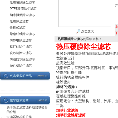
阻燃覆膜除尘滤芯
PTFE覆膜除尘滤芯
纳米阻燃除尘滤芯
阻燃除尘滤芯
快拆式滤芯
点击放大
聚酯纤维除尘滤芯
热压覆膜除尘滤芯
的详细资料：
防静电除尘滤芯
热压覆膜除尘滤芯
搅拌站除尘滤芯
喷砂机除尘滤芯
覆膜处理聚酯纤维/耐阻燃型玻璃纤维
宽褶距设计
防油防水除尘滤芯
超高效过滤
抛丸机除尘滤芯
顶部开口，底部开口/底部封底，带减
特殊的阻燃性能
点击量多的产品
镀锌防锈金属结构件
橡胶密封
滤材的选择：
·
耐阻燃复合纤维滤材
覆膜处理聚酯纤维
较早技术文章
应用场合：大型钢构、造船、汽车、
工况
关于除尘滤芯滤料滤器试验台
·
烟草行业滤筒
的介绍
烟草行业
锥形滤筒
过滤器滤芯的分类
·