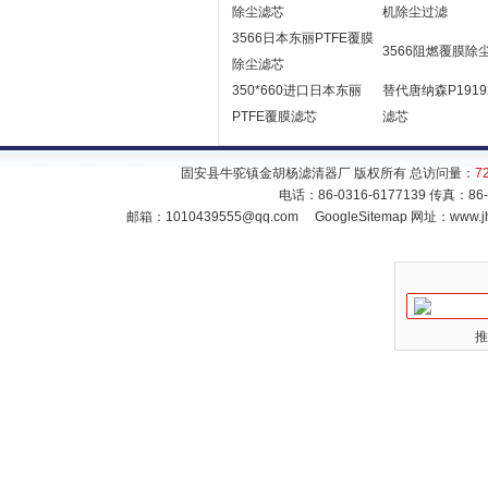
除尘滤芯
机除尘过滤
3566日本东丽PTFE覆膜
3566阻燃覆膜除
除尘滤芯
350*660进口日本东丽
替代唐纳森P1919
PTFE覆膜滤芯
滤芯
固安县牛驼镇金胡杨滤清器厂 版权所有 总访问量：
7
电话：86-0316-6177139 传真：86
邮箱：
1010439555@qq.com
GoogleSitemap
网址：www.jh
推