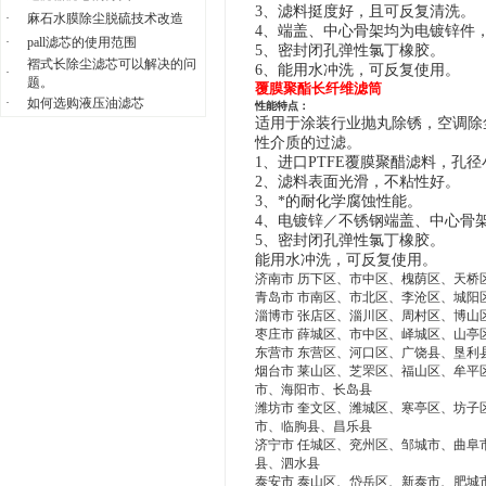
3、滤料挺度好，且可反复清洗。
·
麻石水膜除尘脱硫技术改造
4、端盖、中心骨架均为电镀锌件
·
pall滤芯的使用范围
5、密封闭孔弹性氯丁橡胶。
褶式长除尘滤芯可以解决的问
6、
能用水冲洗，可反复使用。
·
题。
覆膜聚酯长纤维滤筒
·
如何选购液压油滤芯
性能特点：
适用于涂装行业抛丸除锈，空调除
性介质的过滤。
1、进口PTFE覆膜聚醋滤料，孔
2、滤料表面光滑，不粘性好。
3、
*的耐化学腐蚀性能。
4、电镀锌／不锈钢端盖、中心骨
5、密封闭孔弹性氯丁橡胶。
能用水冲洗，可反复使用。
济南市 历下区、市中区、槐荫区、天桥
青岛市 市南区、市北区、李沧区、城阳
淄博市 张店区、淄川区、周村区、博山
枣庄市 薛城区、市中区、峄城区、山亭
东营市 东营区、河口区、广饶县、垦利
烟台市 莱山区、芝罘区、福山区、牟平
市、海阳市、长岛县
潍坊市 奎文区、潍城区、寒亭区、坊子
市、临朐县、昌乐县
济宁市 任城区、兖州区、邹城市、曲阜
县、泗水县
泰安市 泰山区、岱岳区、新泰市、肥城