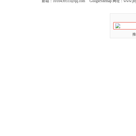
邮箱：
1010439555@qq.com
GoogleSitemap
网址：www.jhy
推