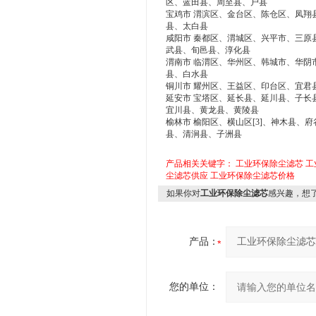
区、蓝田县、周至县、户县
宝鸡市 渭滨区、金台区、陈仓区、凤翔
县、太白县
咸阳市 秦都区、渭城区、兴平市、三原
武县、旬邑县、淳化县
渭南市 临渭区、华州区、韩城市、华阴
县、白水县
铜川市 耀州区、王益区、印台区、宜君
延安市 宝塔区、延长县、延川县、子长
宜川县、黄龙县、黄陵县
榆林市 榆阳区、横山区[3]、神木县
县、清涧县、子洲县
产品相关关键字：
工业环保除尘滤芯
工
尘滤芯供应
工业环保除尘滤芯价格
如果你对
工业环保除尘滤芯
感兴趣，想
产品：
您的单位：