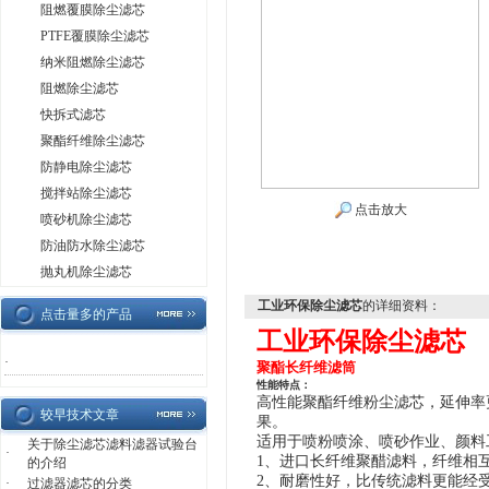
阻燃覆膜除尘滤芯
PTFE覆膜除尘滤芯
纳米阻燃除尘滤芯
阻燃除尘滤芯
快拆式滤芯
聚酯纤维除尘滤芯
防静电除尘滤芯
搅拌站除尘滤芯
点击放大
喷砂机除尘滤芯
防油防水除尘滤芯
抛丸机除尘滤芯
工业环保除尘滤芯
的详细资料：
点击量多的产品
工业环保除尘滤芯
·
聚酯长纤维滤筒
性能特点：
高性能聚酯
纤维粉尘滤芯
，延伸率
较早技术文章
果。
适用于喷粉喷涂、喷砂作业、颜料
关于除尘滤芯滤料滤器试验台
·
1、进口长纤维聚醋滤料，纤维相
的介绍
2、耐磨性好，比传统滤料更能经
·
过滤器滤芯的分类