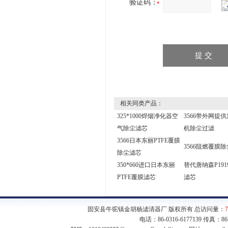
验证码：
相关同类产品：
325*1000焊烟净化器空
3566带外网提
气除尘滤芯
机除尘过滤
3566日本东丽PTFE覆膜
3566阻燃覆膜
除尘滤芯
350*660进口日本东丽
替代唐纳森P191
PTFE覆膜滤芯
滤芯
固安县牛驼镇金胡杨滤清器厂 版权所有 总访问量：
7
电话：86-0316-6177139 传真：8