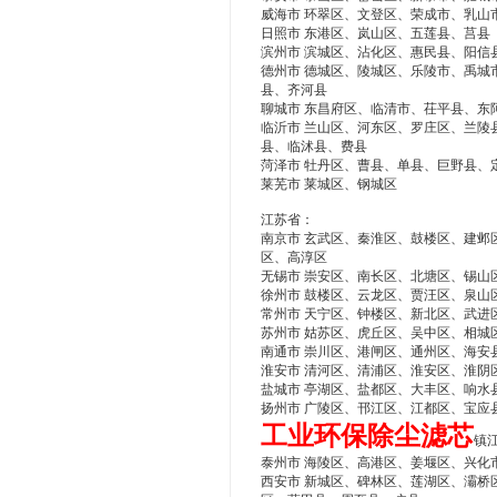
威海市 环翠区、文登区、荣成市、乳山
日照市 东港区、岚山区、五莲县、莒县
滨州市 滨城区、沾化区、惠民县、阳信
德州市 德城区、陵城区、乐陵市、禹城
县、齐河县
聊城市 东昌府区、临清市、茌平县、东
临沂市 兰山区、河东区、罗庄区、兰陵
县、临沭县、费县
菏泽市 牡丹区、曹县、单县、巨野县、
莱芜市 莱城区、钢城区
江苏省：
南京市 玄武区、秦淮区、鼓楼区、建邺
区、高淳区
无锡市 崇安区、南长区、北塘区、锡山
徐州市 鼓楼区、云龙区、贾汪区、泉山
常州市 天宁区、钟楼区、新北区、武进
苏州市 姑苏区、虎丘区、吴中区、相城
南通市 崇川区、港闸区、通州区、海安
淮安市 清河区、清浦区、淮安区、淮阴
盐城市 亭湖区、盐都区、大丰区、响水
扬州市 广陵区、邗江区、江都区、宝应
工业环保除尘滤芯
镇
泰州市 海陵区、高港区、姜堰区、兴化
西安市 新城区、碑林区、莲湖区、灞桥